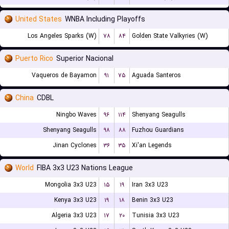
United States
WNBA Including Playoffs
Los Angeles Sparks (W)
۷۸
۸۴
Golden State Valkyries (W)
Puerto Rico
Superior Nacional
Vaqueros de Bayamon
۹۱
۷۵
Aguada Santeros
China
CDBL
Ningbo Waves
۹۶
۱۱۴
Shenyang Seagulls
Shenyang Seagulls
۹۸
۸۸
Fuzhou Guardians
Jinan Cyclones
۳۶
۳۵
Xi'an Legends
World
FIBA 3x3 U23 Nations League
Mongolia 3x3 U23
۱۵
۱۹
Iran 3x3 U23
Kenya 3x3 U23
۱۹
۱۸
Benin 3x3 U23
Algeria 3x3 U23
۱۷
۲۰
Tunisia 3x3 U23