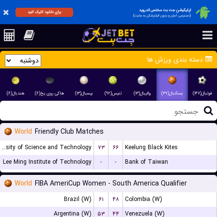
اپلیکیشن جت بت مختص اندروید
برای دانلود کلیک کنید
(دسترسی آسان و بدون فیلترشکن به سایت)
دسته بندی ورزش ها
فوتبال(۱۴۷)
بسکتبال(۳۷)
والیبال(۱۳)
تنیس(۹۲)
بیسبال(۱۳)
هاکی روی یخ(۶)
هندبال(۶)
World
Friendly Club Matches
Chien Hsin University of Science and Technology
۷۳
۶۶
Keelung Black Kites
Lee Ming Institute of Technology
-
-
Bank of Taiwan
World
FIBA AmeriCup Women - South America Qualifier
Brazil (W)
۶۱
۴۸
Colombia (W)
Argentina (W)
۵۳
۴۴
Venezuela (W)