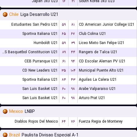
Japan 3x3 U23
۱۶
۲۱
South Korea 3x3 U23
Chile
Liga Desarrollo U21
Estudiantes San Pedro U21
۵۹
۸۱
CD American Junior College U21
Sportiva Italiana U21
۶۵
۶۷
Club Colina U21
Humboldt U21
۵۹
۳۹
Liceo Mixto San Felipe U21
CDS Basquetbol Constitucion U21
۸۹
۴۴
Rangers de Talca U21
CEB Purranque U21
۶۱
۹۴
CD Escolar Aleman PV U21
CD New Leaders U21
۳۵
۱۰۴
Municipal Puente Alto U21
Sportiva Italiana U21
۸۴
۴۳
Aguilas La Calera U21
San Luis Basket U21
۶۰
۹۸
Arabe Valparaiso U21
San Luis Basket U21
۶۰
۹۸
Arturo Prat U21
Mexico
LNBP
Diablos Rojos Del Mexico
۶۴
۷۶
Fuerza Regia de Monterey
Brazil
Paulista Divisao Especial A-1