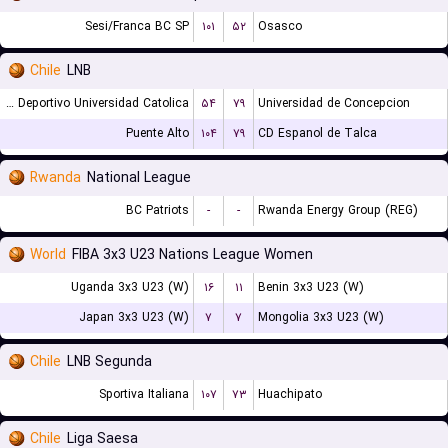
Sesi/Franca BC SP
۱۰۱
۵۲
Osasco
Chile
LNB
Club Deportivo Universidad Catolica
۵۴
۷۹
Universidad de Concepcion
Puente Alto
۱۰۴
۷۹
CD Espanol de Talca
Rwanda
National League
BC Patriots
-
-
Rwanda Energy Group (REG)
World
FIBA 3x3 U23 Nations League Women
Uganda 3x3 U23 (W)
۱۶
۱۱
Benin 3x3 U23 (W)
Japan 3x3 U23 (W)
۷
۷
Mongolia 3x3 U23 (W)
Chile
LNB Segunda
Sportiva Italiana
۱۰۷
۷۳
Huachipato
Chile
Liga Saesa