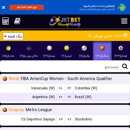
اپلیکیشن جت بت مختص اندروید
برای دانلود کلیک کنید
(دسترسی آسان و بدون فیلترشکن به سایت)
دسته بندی ورزش ها
فوتبال(۴۸۲)
بسکتبال(۷۸)
والیبال(۱۸)
تنیس(۹۰)
بیسبال(۶۷)
هاکی روی یخ(۴)
هندبال(۱۵)
World
FIBA AmeriCup Women - South America Qualifier
Venezuela (W)
۶۸
۶۴
Colombia (W)
Argentina (W)
۷۲
۶۶
Brazil (W)
Uruguay
Metro League
CS Deportivo Sayago
۷۳
۷۷
Stockolmo