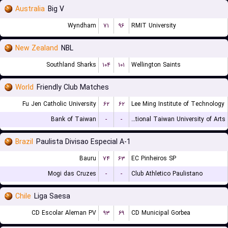
Australia
Big V
Wyndham
۷۱
۹۶
RMIT University
New Zealand
NBL
Southland Sharks
۱۰۴
۱۰۱
Wellington Saints
World
Friendly Club Matches
Fu Jen Catholic University
۶۲
۶۲
Lee Ming Institute of Technology
Bank of Taiwan
-
-
National Taiwan University of Arts
Brazil
Paulista Divisao Especial A-1
Bauru
۷۴
۶۳
EC Pinheiros SP
Mogi das Cruzes
-
-
Club Athletico Paulistano
Chile
Liga Saesa
CD Escolar Aleman PV
۹۳
۶۹
CD Municipal Gorbea