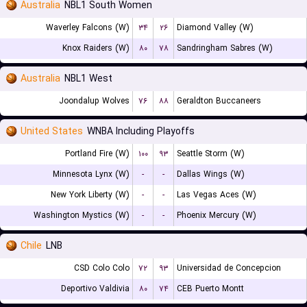
Australia
NBL1 South Women
Waverley Falcons (W)
۳۴
۲۶
Diamond Valley (W)
Knox Raiders (W)
۸۰
۷۸
Sandringham Sabres (W)
Australia
NBL1 West
Joondalup Wolves
۷۶
۸۸
Geraldton Buccaneers
United States
WNBA Including Playoffs
Portland Fire (W)
۱۰۰
۹۳
Seattle Storm (W)
Minnesota Lynx (W)
-
-
Dallas Wings (W)
New York Liberty (W)
-
-
Las Vegas Aces (W)
Washington Mystics (W)
-
-
Phoenix Mercury (W)
Chile
LNB
CSD Colo Colo
۷۲
۹۳
Universidad de Concepcion
Deportivo Valdivia
۸۰
۷۴
CEB Puerto Montt