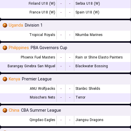
Finland U18 (W)
-
-
Serbia U18 (W)
France U18 (W)
-
-
Spain U18 (W)
Uganda
Division 1
Tropical Royals
-
-
Nkumba Marines
Philippines
PBA Governors Cup
Phoenix Fuel Masters
-
-
Rain or Shine Elasto Painters
Barangay Ginebra San Miguel
-
-
Blackwater Bossing
Kenya
Premier League
ANU Wolfpacks
-
-
Stanbic Shields
Moischers Nets
-
-
Terror
China
CBA Summer League
Qingdao Eagles
-
-
Jiangsu Dragons