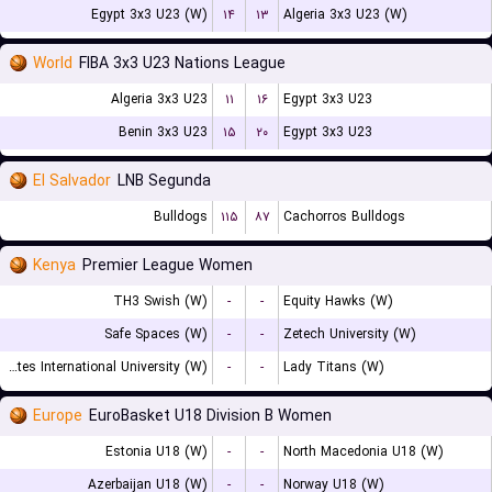
Egypt 3x3 U23 (W)
۱۴
۱۳
Algeria 3x3 U23 (W)
World
FIBA 3x3 U23 Nations League
Algeria 3x3 U23
۱۱
۱۶
Egypt 3x3 U23
Benin 3x3 U23
۱۵
۲۰
Egypt 3x3 U23
El Salvador
LNB Segunda
Bulldogs
۱۱۵
۸۷
Cachorros Bulldogs
Kenya
Premier League Women
TH3 Swish (W)
-
-
Equity Hawks (W)
Safe Spaces (W)
-
-
Zetech University (W)
United States International University (W)
-
-
Lady Titans (W)
Europe
EuroBasket U18 Division B Women
Estonia U18 (W)
-
-
North Macedonia U18 (W)
Azerbaijan U18 (W)
-
-
Norway U18 (W)