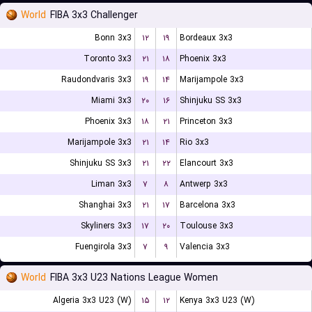
World
FIBA 3x3 Challenger
Bonn 3x3
۱۲
۱۹
Bordeaux 3x3
Toronto 3x3
۲۱
۱۸
Phoenix 3x3
Raudondvaris 3x3
۱۹
۱۴
Marijampole 3x3
Miami 3x3
۲۰
۱۶
Shinjuku SS 3x3
Phoenix 3x3
۱۸
۲۱
Princeton 3x3
Marijampole 3x3
۲۱
۱۴
Rio 3x3
Shinjuku SS 3x3
۲۱
۲۲
Elancourt 3x3
Liman 3x3
۷
۸
Antwerp 3x3
Shanghai 3x3
۲۱
۱۷
Barcelona 3x3
Skyliners 3x3
۱۷
۲۰
Toulouse 3x3
Fuengirola 3x3
۷
۹
Valencia 3x3
World
FIBA 3x3 U23 Nations League Women
Algeria 3x3 U23 (W)
۱۵
۱۲
Kenya 3x3 U23 (W)