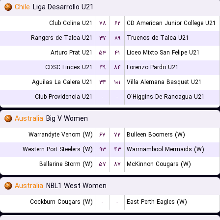
Chile
Liga Desarrollo U21
Club Colina U21
۷۸
۶۲
CD American Junior College U21
Rangers de Talca U21
۳۷
۸۹
Truenos de Talca U21
Arturo Prat U21
۵۳
۴۱
Liceo Mixto San Felipe U21
CDSC Linces U21
۴۹
۸۴
Lorenzo Pardo U21
Aguilas La Calera U21
۳۴
۱۰۱
Villa Alemana Basquet U21
Club Providencia U21
-
-
O'Higgins De Rancagua U21
Australia
Big V Women
Warrandyte Venom (W)
۶۷
۷۲
Bulleen Boomers (W)
Western Port Steelers (W)
۹۳
۴۳
Warrnambool Mermaids (W)
Bellarine Storm (W)
۵۷
۸۷
McKinnon Cougars (W)
Australia
NBL1 West Women
Cockburn Cougars (W)
-
-
East Perth Eagles (W)