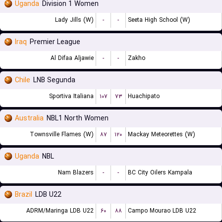
Uganda
Division 1 Women
Lady Jills (W)
-
-
Seeta High School (W)
Iraq
Premier League
Al Difaa Aljawie
-
-
Zakho
Chile
LNB Segunda
Sportiva Italiana
۱۰۷
۷۳
Huachipato
Australia
NBL1 North Women
Townsville Flames (W)
۸۷
۱۲۰
Mackay Meteorettes (W)
Uganda
NBL
Nam Blazers
-
-
BC City Oilers Kampala
Brazil
LDB U22
ADRM/Maringa LDB U22
۶۰
۸۸
Campo Mourao LDB U22