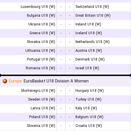
Luxembourg U18 (W)
-
-
Switzerland U18 (W)
Bulgaria U18 (W)
-
-
Great Britain U18 (W)
Ukraine U18 (W)
-
-
Ireland U18 (W)
Greece U18 (W)
-
-
Iceland U18 (W)
Slovakia U18 (W)
-
-
Netherlands U18 (W)
Lithuania U18 (W)
-
-
Austria U18 (W)
Portugal U18 (W)
-
-
Denmark U18 (W)
Romania U18 (W)
-
-
Israel U18 (W)
Europe
EuroBasket U18 Division A Women
Montenegro U18 (W)
-
-
Hungary U18 (W)
Sweden U18 (W)
-
-
Turkey U18 (W)
Latvia U18 (W)
-
-
Italy U18 (W)
Poland U18 (W)
-
-
Belgium U18 (W)
Slovenia U18 (W)
-
-
Croatia U18 (W)