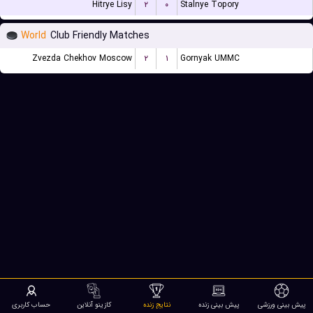
Hitrye Lisy
۲
۰
Stalnye Topory
World
Club Friendly Matches
Zvezda Chekhov Moscow
۲
۱
Gornyak UMMC
پیش بینی ورزشی
پیش بینی زنده
نتایج زنده
کازینو آنلاین
حساب کاربری