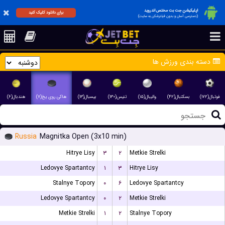
اپلیکیشن جت بت مختص اندروید
برای دانلود کلیک کنید
(دسترسی آسان و بدون فیلترشکن به سایت)
دسته بندی ورزش ها
فوتبال(۱۷۲)
بسکتبال(۴۲)
والیبال(۱۵)
تنیس(۱۳۰)
بیسبال(۱۳)
هاکی روی یخ(۷)
هندبال(۶)
Russia
Magnitka Open (3x10 min)
Hitrye Lisy
۳
۲
Metkie Strelki
Ledovye Spartantcy
۱
۳
Hitrye Lisy
Stalnye Topory
۰
۶
Ledovye Spartantcy
Ledovye Spartantcy
۰
۲
Metkie Strelki
Metkie Strelki
۱
۲
Stalnye Topory