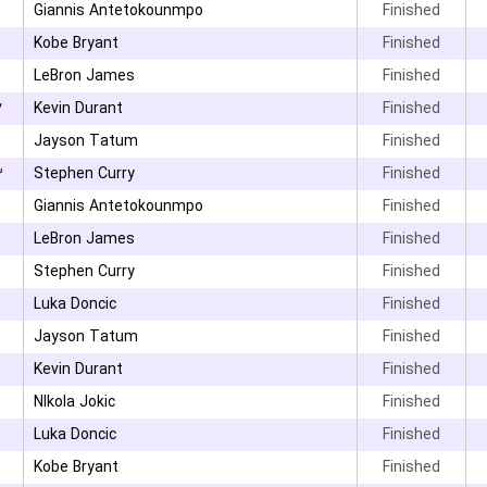
Giannis Antetokounmpo
Finished
Kobe Bryant
Finished
LeBron James
Finished
۲
Kevin Durant
Finished
۰
Jayson Tatum
Finished
۳
Stephen Curry
Finished
Giannis Antetokounmpo
Finished
LeBron James
Finished
Stephen Curry
Finished
Luka Doncic
Finished
Jayson Tatum
Finished
۰
Kevin Durant
Finished
NIkola Jokic
Finished
Luka Doncic
Finished
Kobe Bryant
Finished