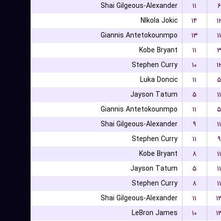
Shai Gilgeous-Alexander
۱۱
۶
NIkola Jokic
۱۴
۱
Giannis Antetokounmpo
۱۳
۱۱
Kobe Bryant
۱۱
Stephen Curry
۱۰
۱
Luka Doncic
۱۱
۵
Jayson Tatum
۵
۱۱
Giannis Antetokounmpo
۱۱
۵
Shai Gilgeous-Alexander
۹
۱۱
Stephen Curry
۱۱
۹
Kobe Bryant
۸
۱۱
Jayson Tatum
۵
۱۱
Stephen Curry
۸
۱۱
Shai Gilgeous-Alexander
۱۱
۱
LeBron James
۱۰
۱