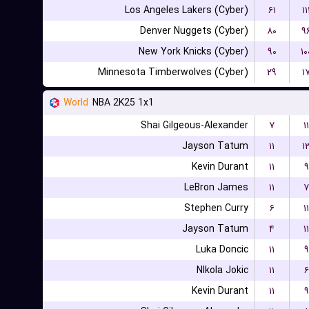
Los Angeles Lakers (Cyber)
۶۱
۱۱
Denver Nuggets (Cyber)
۸۰
۹
New York Knicks (Cyber)
۹۰
۱۰
Minnesota Timberwolves (Cyber)
۲۹
۱
World
NBA 2K25 1x1
Shai Gilgeous-Alexander
۷
۱۱
Jayson Tatum
۱۱
۱
Kevin Durant
۱۱
۹
LeBron James
۱۱
۷
Stephen Curry
۶
۱۱
Jayson Tatum
۴
۱۱
Luka Doncic
۱۱
۹
NIkola Jokic
۱۱
۶
Kevin Durant
۱۱
۹