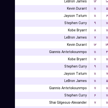
LeBron James
۱۲
۱
Kevin Durant
۱۱
۵
Jayson Tatum
۱۱
۶
Stephen Curry
۹
۱۱
Kobe Bryant
۸
۱۱
LeBron James
۷
۱۱
Kevin Durant
۱۲
۱
Giannis Antetokounmpo
۱۱
۴
Kobe Bryant
۷
۱۱
Stephen Curry
۹
۱۱
Jayson Tatum
۱۱
۷
LeBron James
۱۱
۵
Giannis Antetokounmpo
۷
۱۱
Stephen Curry
۶
۱۱
Shai Gilgeous-Alexander
۷
۱۱