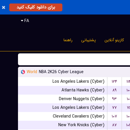
برای دانلود کلیک کنید
FA
کازینو آنلاین
پشتیبانی
راهنما
World
NBA 2K26 Cyber League
Los Angeles Lakers (Cyber)
۱۲۴
۱۱
Atlanta Hawks (Cyber)
۸۹
۱۰
Denver Nuggets (Cyber)
۹۳
۱۰
Los Angeles Lakers (Cyber)
۷۷
۷
Cleveland Cavaliers (Cyber)
۱۰۷
۱۰
New York Knicks (Cyber)
۸۷
۱۰