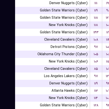
Denver Nuggets (Cyber)
۱۱۱
۶
Golden State Warriors (Cyber)
۱۱۹
۹
Golden State Warriors (Cyber)
۱۱۸
۱۲
New York Knicks (Cyber)
۱۱۸
۱۰
Golden State Warriors (Cyber)
۱۴۳
۱۱
Cleveland Cavaliers (Cyber)
۱۰۸
۱۱
Detroit Pistons (Cyber)
۹۷
۱۰
Oklahoma City Thunder (Cyber)
۱۰۵
۱۰
New York Knicks (Cyber)
۱۰۶
۱۱
Cleveland Cavaliers (Cyber)
۸۵
۱۰
Los Angeles Lakers (Cyber)
۹۷
۱۲
Denver Nuggets (Cyber)
۱۱۹
۹
Atlanta Hawks (Cyber)
۱۱۲
۱۰
New York Knicks (Cyber)
۱۱۴
۱۰
Golden State Warriors (Cyber)
۱۲۸
۹