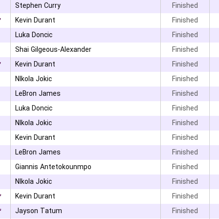
Stephen Curry
Finished
۲
Kevin Durant
Finished
Luka Doncic
Finished
۳
Shai Gilgeous-Alexander
Finished
۲
Kevin Durant
Finished
NIkola Jokic
Finished
LeBron James
Finished
Luka Doncic
Finished
NIkola Jokic
Finished
Kevin Durant
Finished
LeBron James
Finished
Giannis Antetokounmpo
Finished
NIkola Jokic
Finished
۳
Kevin Durant
Finished
۳
Jayson Tatum
Finished