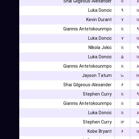
Shai Gilgeous-Alexander
۱۱
۸
Luka Doncic
۹
۱۱
Kevin Durant
۷
۱۱
Giannis Antetokounmpo
۱۱
۹
Luka Doncic
۷
۱۱
NIkola Jokic
۱۱
۹
Luka Doncic
۵
۱۱
Giannis Antetokounmpo
۱۱
۸
Jayson Tatum
۱۰
۱
Shai Gilgeous-Alexander
۶
۱۱
Stephen Curry
۱۱
۹
Giannis Antetokounmpo
۱۱
۵
Luka Doncic
۱۱
۸
Stephen Curry
۱۲
۱
Kobe Bryant
۶
۱۱