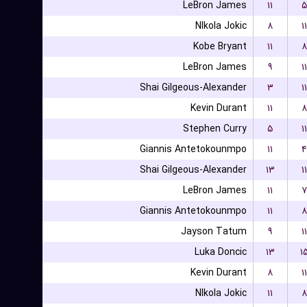
LeBron James
۱۱
۵
NIkola Jokic
۸
۱۱
Kobe Bryant
۱۱
۸
LeBron James
۹
۱۱
Shai Gilgeous-Alexander
۳
۱۱
Kevin Durant
۱۱
۸
Stephen Curry
۵
۱۱
Giannis Antetokounmpo
۱۱
۴
Shai Gilgeous-Alexander
۱۳
۱۱
LeBron James
۱۱
۷
Giannis Antetokounmpo
۱۱
۸
Jayson Tatum
۹
۱۱
Luka Doncic
۱۳
۱
Kevin Durant
۸
۱۱
NIkola Jokic
۱۱
۸