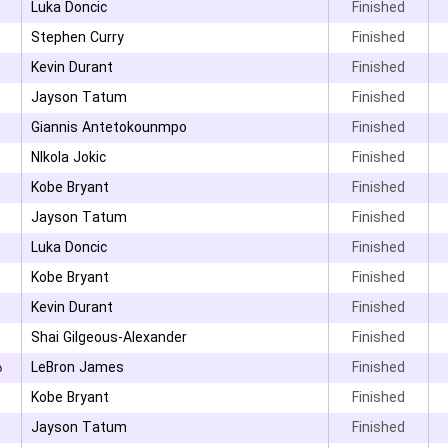
Luka Doncic
Finished
Stephen Curry
Finished
Kevin Durant
Finished
Jayson Tatum
Finished
Giannis Antetokounmpo
Finished
NIkola Jokic
Finished
Kobe Bryant
Finished
Jayson Tatum
Finished
Luka Doncic
Finished
Kobe Bryant
Finished
Kevin Durant
Finished
Shai Gilgeous-Alexander
Finished
۵
LeBron James
Finished
Kobe Bryant
Finished
Jayson Tatum
Finished