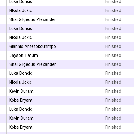
۰
Luka Doncic
Finished
NIkola Jokic
Finished
Shai Gilgeous-Alexander
Finished
Luka Doncic
Finished
NIkola Jokic
Finished
Giannis Antetokounmpo
Finished
۴
Jayson Tatum
Finished
Shai Gilgeous-Alexander
Finished
Luka Doncic
Finished
NIkola Jokic
Finished
Kevin Durant
Finished
Kobe Bryant
Finished
Luka Doncic
Finished
Kevin Durant
Finished
Kobe Bryant
Finished