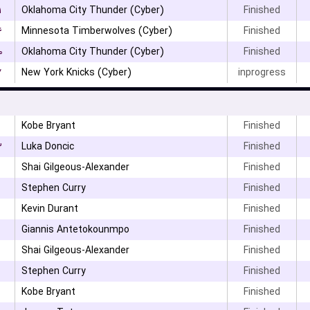
۱
Oklahoma City Thunder (Cyber)
Finished
۶
Minnesota Timberwolves (Cyber)
Finished
۰
Oklahoma City Thunder (Cyber)
Finished
۷
New York Knicks (Cyber)
inprogress
Kobe Bryant
Finished
۳
Luka Doncic
Finished
Shai Gilgeous-Alexander
Finished
Stephen Curry
Finished
Kevin Durant
Finished
Giannis Antetokounmpo
Finished
Shai Gilgeous-Alexander
Finished
Stephen Curry
Finished
Kobe Bryant
Finished