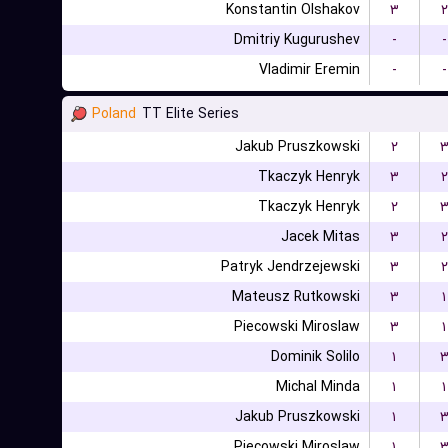
Konstantin Olshakov
۳
۲
Dmitriy Kugurushev
-
-
Vladimir Eremin
-
-
Poland
TT Elite Series
Jakub Pruszkowski
۲
Tkaczyk Henryk
۳
۲
Tkaczyk Henryk
۲
Jacek Mitas
۳
۲
Patryk Jendrzejewski
۳
۲
Mateusz Rutkowski
۳
۱
Piecowski Miroslaw
۳
۱
Dominik Solilo
۱
Michal Minda
۱
۱
Jakub Pruszkowski
۱
Piecowski Miroslaw
۱