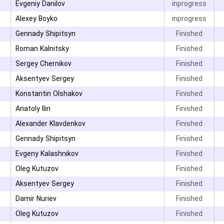
Evgeniy Danilov
inprogress
Alexey Boyko
inprogress
۳
Gennady Shipitsyn
Finished
۳
Roman Kalnitsky
Finished
Sergey Chernikov
Finished
۳
Aksentyev Sergey
Finished
۳
Konstantin Olshakov
Finished
۳
Anatoly Ilin
Finished
Alexander Klavdenkov
Finished
۳
Gennady Shipitsyn
Finished
۳
Evgeny Kalashnikov
Finished
۳
Oleg Kutuzov
Finished
Aksentyev Sergey
Finished
۳
Damir Nuriev
Finished
Oleg Kutuzov
Finished