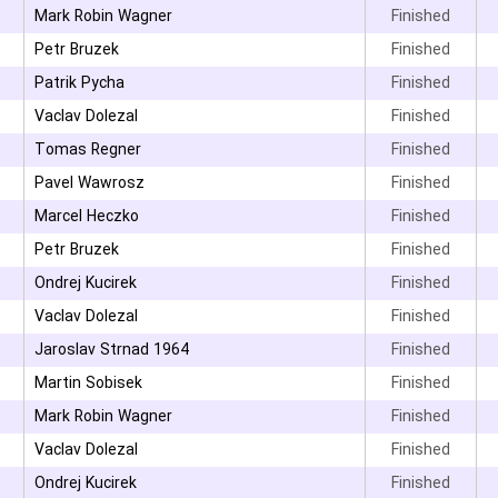
۳
Mark Robin Wagner
Finished
Petr Bruzek
Finished
Patrik Pycha
Finished
Vaclav Dolezal
Finished
Tomas Regner
Finished
۳
Pavel Wawrosz
Finished
۳
Marcel Heczko
Finished
Petr Bruzek
Finished
Ondrej Kucirek
Finished
۳
Vaclav Dolezal
Finished
Jaroslav Strnad 1964
Finished
Martin Sobisek
Finished
۳
Mark Robin Wagner
Finished
Vaclav Dolezal
Finished
۳
Ondrej Kucirek
Finished