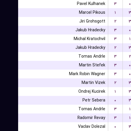
Pavel Kulhanek
۳
۰
Marcel Pikous
۱
Jiri Grohsgott
۲
Jakub Hradecky
۳
۰
Michal Kratochvil
۳
۱
Jakub Hradecky
۲
Tomas Andrle
۳
۲
Martin Stefek
۳
۰
Mark Robin Wagner
۳
۰
Martin Vizek
۲
Ondrej Kucirek
۱
Petr Sebera
۰
Tomas Andrle
۳
۱
Radomir Revay
۳
۱
Vaclav Dolezal
۰