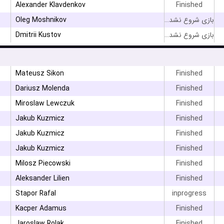
Alexander Klavdenkov
Finished
Oleg Moshnikov
بازی شروع نشده است
Dmitrii Kustov
بازی شروع نشده است
۳
Mateusz Sikon
Finished
Dariusz Molenda
Finished
۳
Miroslaw Lewczuk
Finished
Jakub Kuzmicz
Finished
Jakub Kuzmicz
Finished
Jakub Kuzmicz
Finished
Milosz Piecowski
Finished
۳
Aleksander Lilien
Finished
Stapor Rafal
inprogress
۳
Kacper Adamus
Finished
۳
Jaroslaw Rolak
Finished