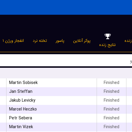
نده
پوکر آنلاین
پاسور
تخته نرد
انفجار ورژن ۱
نتایج زنده
Martin Sobisek
Finished
۳
Jan Steffan
Finished
۳
Jakub Levicky
Finished
Marcel Heczko
Finished
۳
Petr Sebera
Finished
Martin Vizek
Finished