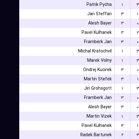
Patrik Pycha
۱
Jan Steffan
۳
۱
Alesh Bayer
۳
۰
Pavel Kulhanek
۳
۲
Framberk Jan
۳
۰
Michal Kratochvil
۱
Marek Volny
۱
Ondrej Kucirek
۳
۰
Martin Stefek
۳
۱
Jiri Grohsgott
۱
Framberk Jan
۳
۰
Alesh Bayer
۳
۰
Martin Vizek
۱
Pavel Kulhanek
۳
۱
Radek Bartunek
۲