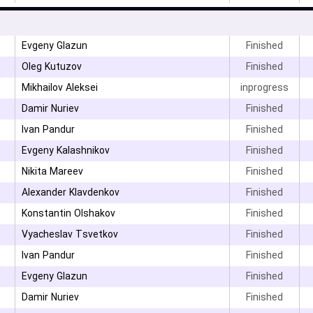
۳
Evgeny Glazun
Finished
۳
Oleg Kutuzov
Finished
Mikhailov Aleksei
inprogress
Damir Nuriev
Finished
Ivan Pandur
Finished
Evgeny Kalashnikov
Finished
Nikita Mareev
Finished
۳
Alexander Klavdenkov
Finished
۳
Konstantin Olshakov
Finished
Vyacheslav Tsvetkov
Finished
۳
Ivan Pandur
Finished
Evgeny Glazun
Finished
Damir Nuriev
Finished