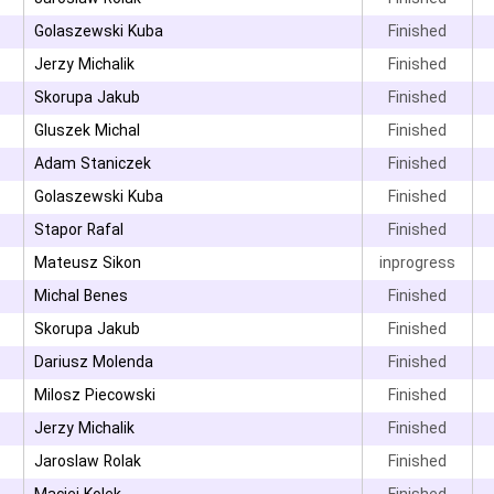
۳
Golaszewski Kuba
Finished
۳
Jerzy Michalik
Finished
Skorupa Jakub
Finished
۳
Gluszek Michal
Finished
Adam Staniczek
Finished
Golaszewski Kuba
Finished
۳
Stapor Rafal
Finished
Mateusz Sikon
inprogress
۳
Michal Benes
Finished
۳
Skorupa Jakub
Finished
Dariusz Molenda
Finished
۳
Milosz Piecowski
Finished
Jerzy Michalik
Finished
۳
Jaroslaw Rolak
Finished