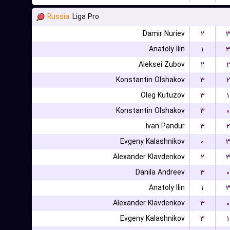
Russia
Liga Pro
Damir Nuriev
۲
Anatoly Ilin
۱
Aleksei Zubov
۲
۲
Konstantin Olshakov
۳
۲
Oleg Kutuzov
۳
۱
Konstantin Olshakov
۳
۰
Ivan Pandur
۳
۲
Evgeny Kalashnikov
۰
Alexander Klavdenkov
۲
Danila Andreev
۳
۰
Anatoly Ilin
۱
Alexander Klavdenkov
۳
۰
Evgeny Kalashnikov
۳
۱