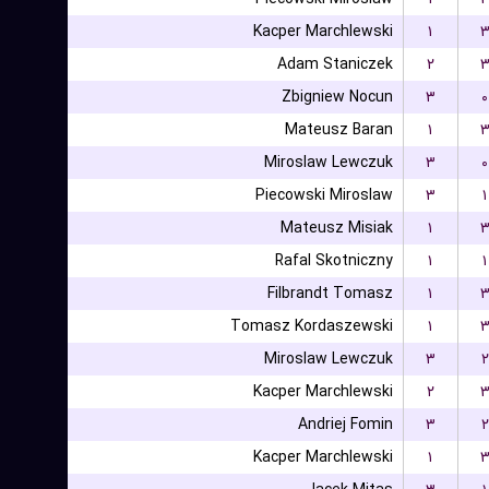
Kacper Marchlewski
۱
Adam Staniczek
۲
Zbigniew Nocun
۳
۰
Mateusz Baran
۱
Miroslaw Lewczuk
۳
۰
Piecowski Miroslaw
۳
۱
Mateusz Misiak
۱
Rafal Skotniczny
۱
۱
Filbrandt Tomasz
۱
Tomasz Kordaszewski
۱
Miroslaw Lewczuk
۳
۲
Kacper Marchlewski
۲
Andriej Fomin
۳
۲
Kacper Marchlewski
۱