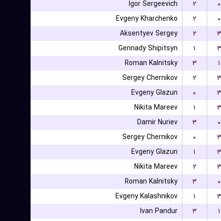
Igor Sergeevich
۲
۰
Evgeny Kharchenko
۲
۰
Aksentyev Sergey
۲
Gennady Shipitsyn
۱
Roman Kalnitsky
۳
۱
Sergey Chernikov
۲
Evgeny Glazun
۰
Nikita Mareev
۱
Damir Nuriev
۳
۰
Sergey Chernikov
۰
Evgeny Glazun
۱
Nikita Mareev
۲
Roman Kalnitsky
۳
۰
Evgeny Kalashnikov
۱
Ivan Pandur
۳
۱