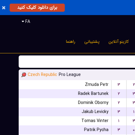
برای دانلود کلیک کنید
FA
کازینو آنلاین
پشتیبانی
راهنما
Czech Republic
Pro League
Zmuda Petr
۳
۲
Radek Bartunek
۲
Dominik Oborny
۲
Jakub Levicky
۳
۱
Tomas Vinter
۱
Patrik Pycha
۳
۰