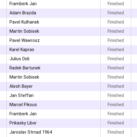
Framberk Jan
Finished
۳
Adam Brazda
Finished
۳
Pavel Kulhanek
Finished
Martin Sobisek
Finished
Pavel Wawrosz
Finished
۳
Karel Kapras
Finished
Julius Didi
Finished
Radek Bartunek
Finished
Martin Sobisek
Finished
۳
Alesh Bayer
Finished
۳
Jan Steffan
Finished
۳
Marcel Pikous
Finished
Framberk Jan
Finished
Prikasky Libor
Finished
۳
Jaroslav Strnad 1964
Finished