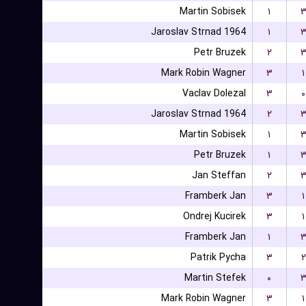
Martin Sobisek
۱
Jaroslav Strnad 1964
۱
Petr Bruzek
۲
Mark Robin Wagner
۳
۱
Vaclav Dolezal
۳
۰
Jaroslav Strnad 1964
۲
Martin Sobisek
۱
Petr Bruzek
۱
Jan Steffan
۲
Framberk Jan
۳
۱
Ondrej Kucirek
۳
۱
Framberk Jan
۱
Patrik Pycha
۳
۲
Martin Stefek
۰
Mark Robin Wagner
۳
۱