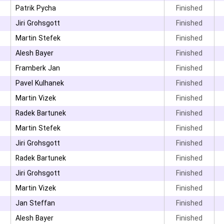
۳
Patrik Pycha
Finished
۳
Jiri Grohsgott
Finished
۳
Martin Stefek
Finished
Alesh Bayer
Finished
Framberk Jan
Finished
۳
Pavel Kulhanek
Finished
۳
Martin Vizek
Finished
۳
Radek Bartunek
Finished
۳
Martin Stefek
Finished
Jiri Grohsgott
Finished
Radek Bartunek
Finished
۳
Jiri Grohsgott
Finished
Martin Vizek
Finished
۳
Jan Steffan
Finished
Alesh Bayer
Finished