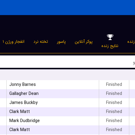
نده
پوکر آنلاین
پاسور
تخته نرد
انفجار ورژن ۱
نتایج زنده
۳
Jonny Barnes
Finished
Gallagher Dean
Finished
James Buckby
Finished
Clark Matt
Finished
Mark Dudbridge
Finished
Clark Matt
Finished