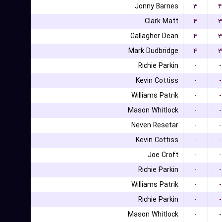
Jonny Barnes
۳
۴
Clark Matt
۴
Gallagher Dean
۴
Mark Dudbridge
۴
Richie Parkin
-
-
Kevin Cottiss
-
-
Williams Patrik
-
-
Mason Whitlock
-
-
Neven Resetar
-
-
Kevin Cottiss
-
-
Joe Croft
-
-
Richie Parkin
-
-
Williams Patrik
-
-
Richie Parkin
-
-
Mason Whitlock
-
-