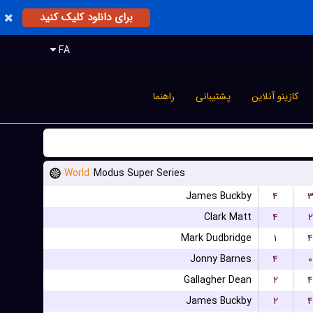
برای دانلود کلیک کنید
FA
کازینو آنلاین
پشتیبانی
راهنما
World
Modus Super Series
James Buckby
۴
Clark Matt
۴
۲
Mark Dudbridge
۱
۴
Jonny Barnes
۴
۰
Gallagher Dean
۲
۴
James Buckby
۲
۴