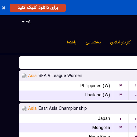
برای دانلود کلیک کنید
FA
کازینو آنلاین
پشتیبانی
راهنما
Asia
SEA V.League Women
Philippines (W)
۳
۱
Thailand (W)
۳
۰
Asia
East Asia Championship
Japan
۰
۰
Mongolia
۳
۱