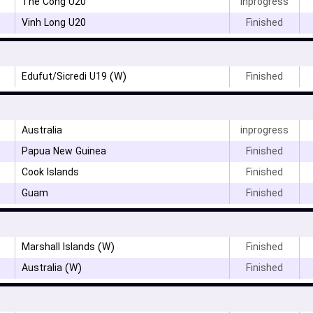
The Cong U20
inprogress
Vinh Long U20
Finished
Edufut/Sicredi U19 (W)
Finished
Australia
inprogress
۳
Papua New Guinea
Finished
۳
Cook Islands
Finished
Guam
Finished
Marshall Islands (W)
Finished
۳
Australia (W)
Finished