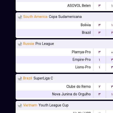
ASOVOL Belen
۳
۱
South America
Copa Sudamericana
Bolivia
۳
۱
Brazil
۳
۲
Russia
Pro League
Plamya-Pro
۳
۰
Empire-Pro
۱
Lions-Pro
۱
Brazil
SuperLiga C
Clube do Remo
۲
Nova Junina do Orgulho
۳
۱
Vietnam
Youth League Cup