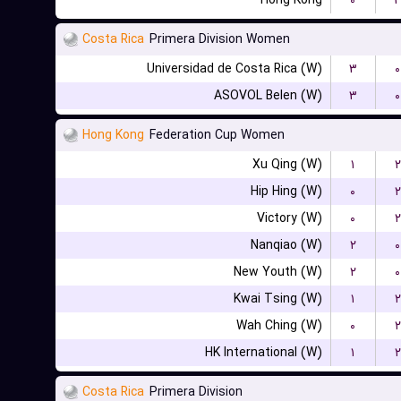
Hong Kong
۰
Costa Rica
Primera Division Women
Universidad de Costa Rica (W)
۳
۰
ASOVOL Belen (W)
۳
۰
Hong Kong
Federation Cup Women
Xu Qing (W)
۱
۲
Hip Hing (W)
۰
۲
Victory (W)
۰
۲
Nanqiao (W)
۲
۰
New Youth (W)
۲
۰
Kwai Tsing (W)
۱
۲
Wah Ching (W)
۰
۲
HK International (W)
۱
۲
Costa Rica
Primera Division