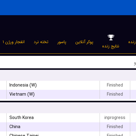
نده
پوکر آنلاین
پاسور
تخته نرد
انفجار ورژن ۱
نتایج زنده
Indonesia (W)
Finished
Vietnam (W)
Finished
South Korea
inprogress
China
Finished