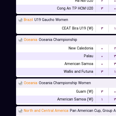
Ha Noi U20
۲
۰
Cong An TP HCM U20
۳
۰
Brazil
U19 Gaucho Women
CEAT Bira U19 (W)
۳
۱
Oceania
Oceania Championship
New Caledonia
۰
۲
Palau
۰
American Samoa
۰
Wallis and Futuna
۳
۱
Oceania
Oceania Championship Women
Guam (W)
۳
۰
American Samoa (W)
۱
North and Central America
Pan American Cup, Group A