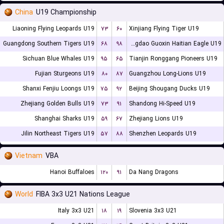
China
U19 Championship
Liaoning Flying Leopards U19
۷۳
۶۰
Xinjiang Flying Tiger U19
Guangdong Southern Tigers U19
۶۸
۹۸
Qingdao Guoxin Haitian Eagle U19
Sichuan Blue Whales U19
۹۵
۶۵
Tianjin Ronggang Pioneers U19
Fujian Sturgeons U19
۸۰
۸۷
Guangzhou Long-Lions U19
Shanxi Fenjiu Loongs U19
۷۵
۹۲
Beijing Shougang Ducks U19
Zhejiang Golden Bulls U19
۷۳
۹۱
Shandong Hi-Speed U19
Shanghai Sharks U19
۵۹
۶۷
Zhejiang Lions U19
Jilin Northeast Tigers U19
۵۷
۸۸
Shenzhen Leopards U19
Vietnam
VBA
Hanoi Buffaloes
۱۲۰
۹۱
Da Nang Dragons
World
FIBA 3x3 U21 Nations League
Italy 3x3 U21
۱۸
۱۹
Slovenia 3x3 U21