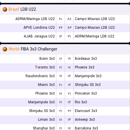
Brazil
LDB U22
ADRM/Maringa LDB U22
۶۰
۸۸
Campo Mourao LDB U22
APVE Londrina U22
۷۶
۸۳
Campo Mourao LDB U22
AJAB Jaragua U22
۱۴
۳۱
ADRM/Maringa LDB U22
World
FIBA 3x3 Challenger
Bonn 3x3
۱۲
۱۹
Bordeaux 3x3
Toronto 3x3
۲۱
۱۸
Phoenix 3x3
Raudondvaris 3x3
۱۹
۱۴
Marijampole 3x3
Miami 3x3
۲۰
۱۶
Shinjuku SS 3x3
Phoenix 3x3
۱۸
۲۱
Princeton 3x3
Marijampole 3x3
۲۱
۱۴
Rio 3x3
Shinjuku SS 3x3
۲۱
۲۲
Elancourt 3x3
Liman 3x3
۱۸
۱۴
Antwerp 3x3
Shanghai 3x3
۲۱
۱۷
Barcelona 3x3