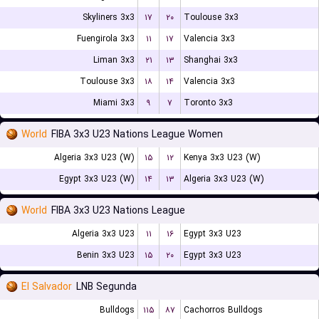
Skyliners 3x3
۱۷
۲۰
Toulouse 3x3
Fuengirola 3x3
۱۱
۱۷
Valencia 3x3
Liman 3x3
۲۱
۱۳
Shanghai 3x3
Toulouse 3x3
۱۸
۱۴
Valencia 3x3
Miami 3x3
۹
۷
Toronto 3x3
World
FIBA 3x3 U23 Nations League Women
Algeria 3x3 U23 (W)
۱۵
۱۲
Kenya 3x3 U23 (W)
Egypt 3x3 U23 (W)
۱۴
۱۳
Algeria 3x3 U23 (W)
World
FIBA 3x3 U23 Nations League
Algeria 3x3 U23
۱۱
۱۶
Egypt 3x3 U23
Benin 3x3 U23
۱۵
۲۰
Egypt 3x3 U23
El Salvador
LNB Segunda
Bulldogs
۱۱۵
۸۷
Cachorros Bulldogs