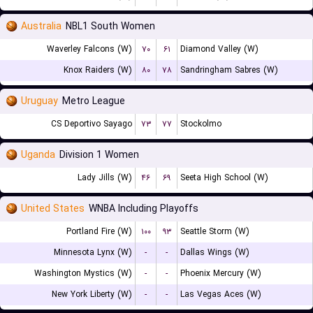
Australia
NBL1 South Women
Waverley Falcons (W)
۷۰
۶۱
Diamond Valley (W)
Knox Raiders (W)
۸۰
۷۸
Sandringham Sabres (W)
Uruguay
Metro League
CS Deportivo Sayago
۷۳
۷۷
Stockolmo
Uganda
Division 1 Women
Lady Jills (W)
۴۶
۶۹
Seeta High School (W)
United States
WNBA Including Playoffs
Portland Fire (W)
۱۰۰
۹۳
Seattle Storm (W)
Minnesota Lynx (W)
-
-
Dallas Wings (W)
Washington Mystics (W)
-
-
Phoenix Mercury (W)
New York Liberty (W)
-
-
Las Vegas Aces (W)