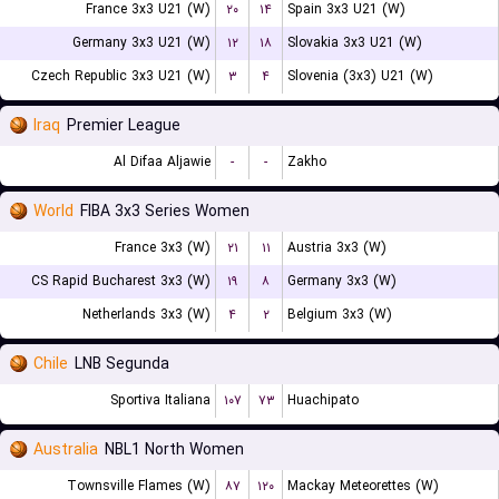
France 3x3 U21 (W)
۲۰
۱۴
Spain 3x3 U21 (W)
Germany 3x3 U21 (W)
۱۲
۱۸
Slovakia 3x3 U21 (W)
Czech Republic 3x3 U21 (W)
۳
۴
Slovenia (3x3) U21 (W)
Iraq
Premier League
Al Difaa Aljawie
-
-
Zakho
World
FIBA 3x3 Series Women
France 3x3 (W)
۲۱
۱۱
Austria 3x3 (W)
CS Rapid Bucharest 3x3 (W)
۱۹
۸
Germany 3x3 (W)
Netherlands 3x3 (W)
۴
۲
Belgium 3x3 (W)
Chile
LNB Segunda
Sportiva Italiana
۱۰۷
۷۳
Huachipato
Australia
NBL1 North Women
Townsville Flames (W)
۸۷
۱۲۰
Mackay Meteorettes (W)