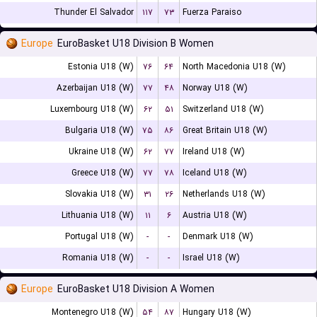
Thunder El Salvador
۱۱۷
۷۳
Fuerza Paraiso
Europe
EuroBasket U18 Division B Women
Estonia U18 (W)
۷۶
۶۴
North Macedonia U18 (W)
Azerbaijan U18 (W)
۷۷
۴۸
Norway U18 (W)
Luxembourg U18 (W)
۶۲
۵۱
Switzerland U18 (W)
Bulgaria U18 (W)
۷۵
۸۶
Great Britain U18 (W)
Ukraine U18 (W)
۶۲
۷۷
Ireland U18 (W)
Greece U18 (W)
۷۷
۷۸
Iceland U18 (W)
Slovakia U18 (W)
۳۱
۲۶
Netherlands U18 (W)
Lithuania U18 (W)
۱۱
۶
Austria U18 (W)
Portugal U18 (W)
-
-
Denmark U18 (W)
Romania U18 (W)
-
-
Israel U18 (W)
Europe
EuroBasket U18 Division A Women
Montenegro U18 (W)
۵۴
۸۷
Hungary U18 (W)