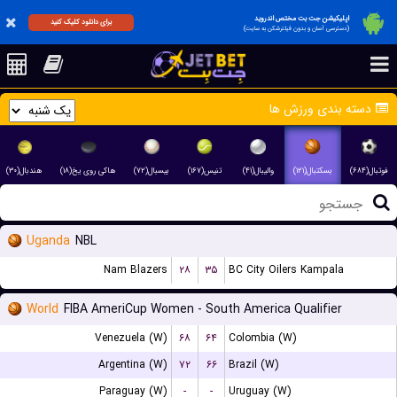
اپلیکیشن جت بت مختص اندروید
برای دانلود کلیک کنید
(دسترسی آسان و بدون فیلترشکن به سایت)
دسته بندی ورزش ها
فوتبال(۶۸۴)
بسکتبال(۱۲۱)
والیبال(۴۱)
تنیس(۱۶۷)
بیسبال(۷۲)
هاکی روی یخ(۱۸)
هندبال(۳۰)
Uganda
NBL
Nam Blazers
۲۸
۳۵
BC City Oilers Kampala
World
FIBA AmeriCup Women - South America Qualifier
Venezuela (W)
۶۸
۶۴
Colombia (W)
Argentina (W)
۷۲
۶۶
Brazil (W)
Paraguay (W)
-
-
Uruguay (W)