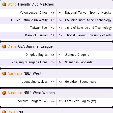
World
Friendly Club Matches
Yulon Luxgen Dinos
۷۴
۶۷
National Taiwan Sport University
Fu Jen Catholic University
۶۴
۶۸
Lee Ming Institute of Technology
Taiwan Beer
۸۵
۸۰
Chien Hsin University of Science and Technology
Bank of Taiwan
۹۸
۴۸
National Taiwan University of Arts
China
CBA Summer League
Qingdao Eagles
۸۴
۹۰
Jiangsu Dragons
Zhejiang Guangsha Lions
۶۲
۶۸
Shenzhen Leopards
Australia
NBL1 West
Joondalup Wolves
۷۶
۸۸
Geraldton Buccaneers
Australia
NBL1 West Women
Cockburn Cougars (W)
۱۲۰
۸۶
East Perth Eagles (W)
Chile
LNB