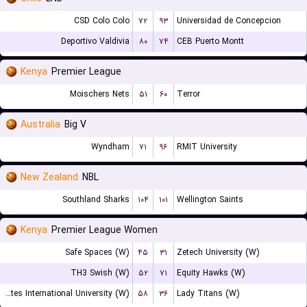
CSD Colo Colo
۷۲
۹۳
Universidad de Concepcion
Deportivo Valdivia
۸۰
۷۴
CEB Puerto Montt
Kenya
Premier League
Moischers Nets
۵۱
۶۰
Terror
Australia
Big V
Wyndham
۷۱
۹۶
RMIT University
New Zealand
NBL
Southland Sharks
۱۰۴
۱۰۱
Wellington Saints
Kenya
Premier League Women
Safe Spaces (W)
۴۵
۳۱
Zetech University (W)
TH3 Swish (W)
۵۲
۷۱
Equity Hawks (W)
United States International University (W)
۵۸
۳۶
Lady Titans (W)