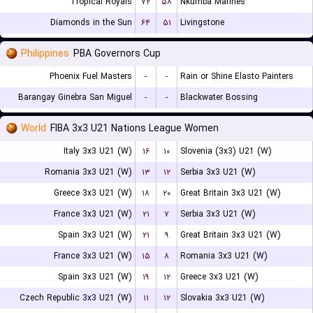
Tropical Royals
۷۲
۵۸
Nkumba Marines
Diamonds in the Sun
۶۴
۵۱
Livingstone
Philippines
PBA Governors Cup
Phoenix Fuel Masters
-
-
Rain or Shine Elasto Painters
Barangay Ginebra San Miguel
-
-
Blackwater Bossing
World
FIBA 3x3 U21 Nations League Women
Italy 3x3 U21 (W)
۱۶
۱۰
Slovenia (3x3) U21 (W)
Romania 3x3 U21 (W)
۱۳
۱۲
Serbia 3x3 U21 (W)
Greece 3x3 U21 (W)
۱۸
۲۰
Great Britain 3x3 U21 (W)
France 3x3 U21 (W)
۲۱
۷
Serbia 3x3 U21 (W)
Spain 3x3 U21 (W)
۲۱
۹
Great Britain 3x3 U21 (W)
France 3x3 U21 (W)
۱۵
۸
Romania 3x3 U21 (W)
Spain 3x3 U21 (W)
۱۹
۱۲
Greece 3x3 U21 (W)
Czech Republic 3x3 U21 (W)
۱۱
۱۲
Slovakia 3x3 U21 (W)