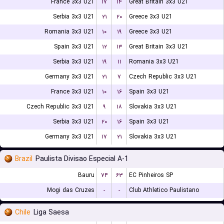
France 3x3 U21
۱۷
۱۴
Great Britain 3x3 U21
Serbia 3x3 U21
۲۱
۲۰
Greece 3x3 U21
Romania 3x3 U21
۱۰
۱۹
Greece 3x3 U21
Spain 3x3 U21
۱۲
۱۳
Great Britain 3x3 U21
Serbia 3x3 U21
۱۹
۱۱
Romania 3x3 U21
Germany 3x3 U21
۲۱
۷
Czech Republic 3x3 U21
France 3x3 U21
۱۰
۱۶
Spain 3x3 U21
Czech Republic 3x3 U21
۹
۱۸
Slovakia 3x3 U21
Serbia 3x3 U21
۲۰
۱۶
Spain 3x3 U21
Germany 3x3 U21
۱۷
۲۱
Slovakia 3x3 U21
Brazil
Paulista Divisao Especial A-1
Bauru
۷۴
۶۳
EC Pinheiros SP
Mogi das Cruzes
-
-
Club Athletico Paulistano
Chile
Liga Saesa