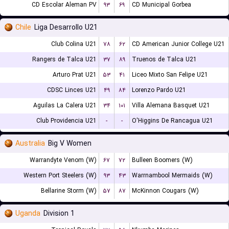
CD Escolar Aleman PV
۹۳
۶۹
CD Municipal Gorbea
Chile
Liga Desarrollo U21
Club Colina U21
۷۸
۶۲
CD American Junior College U21
Rangers de Talca U21
۳۷
۸۹
Truenos de Talca U21
Arturo Prat U21
۵۳
۴۱
Liceo Mixto San Felipe U21
CDSC Linces U21
۴۹
۸۴
Lorenzo Pardo U21
Aguilas La Calera U21
۳۴
۱۰۱
Villa Alemana Basquet U21
Club Providencia U21
-
-
O'Higgins De Rancagua U21
Australia
Big V Women
Warrandyte Venom (W)
۶۷
۷۲
Bulleen Boomers (W)
Western Port Steelers (W)
۹۳
۴۳
Warrnambool Mermaids (W)
Bellarine Storm (W)
۵۷
۸۷
McKinnon Cougars (W)
Uganda
Division 1