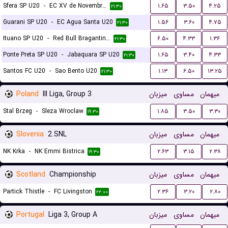
Sfera SP U20
-
EC XV de Novembro de Jau SP U20
۱.۶۵
۳.۵۰
۴.۲۵
۲۱:۳۰
Guarani SP U20
-
EC Agua Santa U20
۱.۵۶
۳.۶۰
۴.۷۵
۲۱:۳۰
Ituano SP U20
-
Red Bull Bragantino SP U20
۶.۵۰
۴.۳۳
۱.۳۶
۲۱:۳۰
Ponte Preta SP U20
-
Jabaquara SP U20
۱.۶۵
۳.۴۰
۴.۳۳
۲۱:۳۰
Santos FC U20
-
Sao Bento U20
۱.۱۳
۶.۵۰
۱۳.۲۵
۲۱:۳۰
Poland
III Liga, Group 3
میزبان
مساوی
میهمان
Stal Brzeg
-
Sleza Wroclaw
۱.۸۵
۳.۵۰
۳.۳۰
۱۹:۳۰
Slovenia
2.SNL
میزبان
مساوی
میهمان
NK Krka
-
NK Emmi Bistrica
۲.۶۳
۳.۱۵
۲.۳۸
۱۹:۳۰
Scotland
Championship
میزبان
مساوی
میهمان
Partick Thistle
-
FC Livingston
۲.۳۶
۳.۲۰
۲.۸۰
۲۲:۰۰
Portugal
Liga 3, Group A
میزبان
مساوی
میهمان