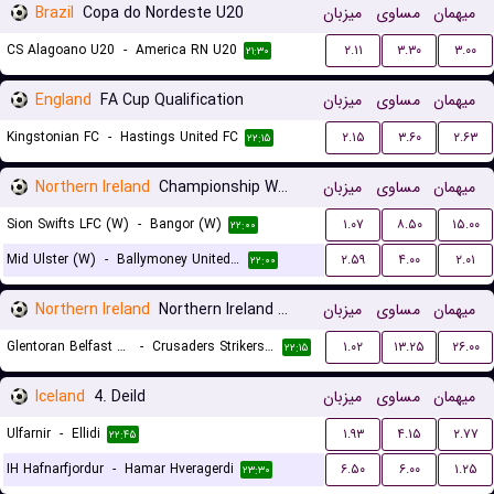
Brazil
Copa do Nordeste U20
میزبان
مساوی
میهمان
CS Alagoano U20
-
America RN U20
۲.۱۱
۳.۳۰
۳.۰۰
۲۱:۳۰
England
FA Cup Qualification
میزبان
مساوی
میهمان
Kingstonian FC
-
Hastings United FC
۲.۱۵
۳.۶۰
۲.۶۳
۲۲:۱۵
Northern Ireland
Championship Women
میزبان
مساوی
میهمان
Sion Swifts LFC (W)
-
Bangor (W)
۱.۰۷
۸.۵۰
۱۵.۰۰
۲۲:۰۰
Mid Ulster (W)
-
Ballymoney United (W)
۲.۵۹
۴.۰۰
۲.۰۱
۲۲:۰۰
Northern Ireland
Northern Ireland Premier League Women
میزبان
مساوی
میهمان
Glentoran Belfast United (W)
-
Crusaders Strikers FC (W)
۱.۰۲
۱۳.۲۵
۲۶.۰۰
۲۲:۱۵
Iceland
4. Deild
میزبان
مساوی
میهمان
Ulfarnir
-
Ellidi
۱.۹۳
۴.۱۵
۲.۷۷
۲۲:۴۵
IH Hafnarfjordur
-
Hamar Hveragerdi
۶.۵۰
۶.۰۰
۱.۲۵
۲۳:۳۰