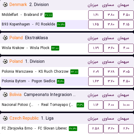
Denmark
2. Division
میزبان
مساوی
میهمان
Middelfart
-
Brabrand IF
۱.۶۱
۳.۸۰
۴.۵۰
۲۰:۰۰
B93 Kopenhagen
-
FC Roskilde
۱.۶۵
۳.۸۰
۴.۱۵
۲۰:۳۰
Poland
Ekstraklasa
میزبان
مساوی
میهمان
Wisla Krakow
-
Wisla Plock
۱.۷۹
۳.۶۰
۴.۰۰
۲۲:۰۰
Poland
1. Division
میزبان
مساوی
میهمان
Polonia Warszawa
-
KS Ruch Chorzow
۲.۰۹
۳.۲۸
۳.۰۵
۲۲:۰۰
Polonia Bytom
-
Pogon Siedlce
۱.۶۳
۳.۷۰
۴.۵۰
۱۹:۳۰
Bolivia
Campeonato Integracion Women
میزبان
مساوی
میهمان
Nacional Potosi (W)
-
Real Tomayapo (W)
۱.۱۶
۶.۰۰
۱۰.۰۰
۲۱:۳۰
Czech Republic
1. Liga
میزبان
مساوی
میهمان
FC Zbrojovka Brno
-
FC Slovan Liberec
۲.۵۸
۳.۲۰
۲.۶۰
۲۰:۳۰