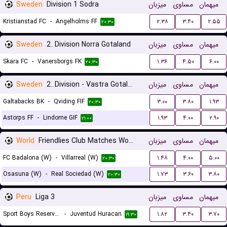
Sweden
Division 1 Sodra
میزبان
مساوی
میهمان
Kristianstad FC
-
Angelholms FF
۲.۳۸
۳.۴۰
۲.۵۵
۲۰:۳۰
Sweden
2. Division Norra Gotaland
میزبان
مساوی
میهمان
Skara FC
-
Vanersborgs FK
۱.۳۶
۴.۵۰
۶.۰۰
۲۰:۳۰
Sweden
2. Division - Vastra Gotaland
میزبان
مساوی
میهمان
Galtabacks BK
-
Qviding FIF
۳.۰۰
۳.۸۰
۱.۹۳
۲۰:۳۰
Astorps FF
-
Lindome GIF
۱.۹۳
۴.۰۰
۲.۹۰
۲۱:۰۰
World
Friendlies Club Matches Women
میزبان
مساوی
میهمان
FC Badalona (W)
-
Villarreal (W)
۱.۴۸
۴.۰۰
۵.۰۰
۲۰:۳۰
Osasuna (W)
-
Real Sociedad (W)
۱.۷۳
۳.۶۰
۳.۸۰
۲۰:۳۰
Peru
Liga 3
میزبان
مساوی
میهمان
Sport Boys Reserves
-
Juventud Huracan
۱.۸۲
۳.۴۰
۳.۷۰
۱۹:۳۰