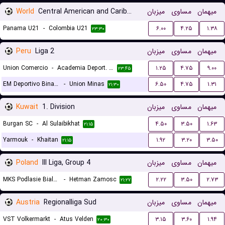
World
Central American and Caribbean Games
میزبان
مساوی
میهمان
Panama U21
-
Colombia U21
۶.۰۰
۴.۲۵
۱.۳۸
۲۳:۳۰
Peru
Liga 2
میزبان
مساوی
میهمان
Union Comercio
-
Academia Deport. Cantolao
۱.۲۵
۴.۷۵
۹.۰۰
۲۳:۴۵
EM Deportivo Binacional
-
Union Minas
۶.۵۰
۴.۷۵
۱.۳۱
۲۱:۳۰
Kuwait
1. Division
میزبان
مساوی
میهمان
Burgan SC
-
Al Sulaibikhat
۴.۵۰
۳.۵۰
۱.۶۳
۲۱:۱۵
Yarmouk
-
Khaitan
۱.۹۲
۳.۲۰
۳.۵۰
۲۱:۱۵
Poland
III Liga, Group 4
میزبان
مساوی
میهمان
MKS Podlasie Biala Podlaska
-
Hetman Zamosc
۲.۲۲
۳.۵۰
۲.۷۳
۲۱:۲۷
Austria
Regionalliga Sud
میزبان
مساوی
میهمان
VST Volkermarkt
-
Atus Velden
۳.۱۵
۳.۶۰
۱.۹۴
۲۰:۳۰