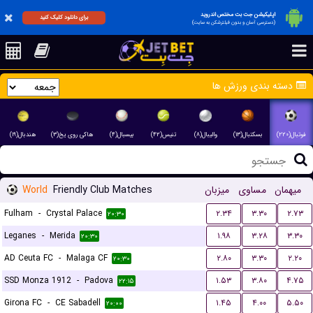
اپلیکیشن جت بت مختص اندروید
برای دانلود کلیک کنید
(دسترسی آسان و بدون فیلترشکن به سایت)
دسته بندی ورزش ها
فوتبال(۲۲۰)
بسکتبال(۱۳)
والیبال(۸)
تنیس(۴۲)
بیسبال(۴)
هاکی روی یخ(۳)
هندبال(۱۹)
World
Friendly Club Matches
میزبان
مساوی
میهمان
Fulham
-
Crystal Palace
۲.۳۴
۳.۳۰
۲.۷۳
۲۰:۳۰
Leganes
-
Merida
۱.۹۸
۳.۲۸
۳.۳۰
۲۰:۳۰
AD Ceuta FC
-
Malaga CF
۲.۸۰
۳.۳۰
۲.۲۰
۲۰:۳۰
SSD Monza 1912
-
Padova
۱.۵۳
۳.۸۰
۴.۷۵
۲۲:۱۵
Girona FC
-
CE Sabadell
۱.۴۵
۴.۰۰
۵.۵۰
۲۰:۰۰