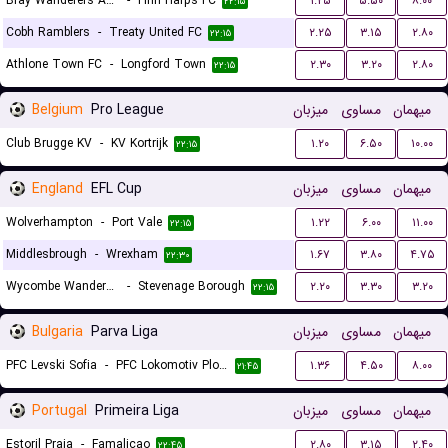
Bray Wanderers AFC
-
Finn Harps FC
۱.۲۵
۵.۵۰
۸.۰۰
۲۲:۱۵
Cobh Ramblers
-
Treaty United FC
۲.۲۵
۳.۱۵
۲.۸۰
۲۲:۱۵
Athlone Town FC
-
Longford Town
۲.۳۰
۳.۲۰
۲.۸۰
۲۲:۱۵
Belgium
Pro League
میزبان
مساوی
میهمان
Club Brugge KV
-
KV Kortrijk
۱.۲۰
۶.۵۰
۱۰.۰۰
۲۲:۱۵
England
EFL Cup
میزبان
مساوی
میهمان
Wolverhampton
-
Port Vale
۱.۲۲
۶.۰۰
۱۱.۰۰
۲۲:۱۵
Middlesbrough
-
Wrexham
۱.۶۷
۳.۸۰
۴.۷۵
۲۲:۳۰
Wycombe Wanderers
-
Stevenage Borough
۲.۲۰
۳.۳۰
۳.۲۰
۲۲:۱۵
Bulgaria
Parva Liga
میزبان
مساوی
میهمان
PFC Levski Sofia
-
PFC Lokomotiv Plovdiv 1936
۱.۳۶
۴.۵۰
۸.۰۰
۲۱:۴۵
Portugal
Primeira Liga
میزبان
مساوی
میهمان
Estoril Praia
-
Famalicao
۲.۸۰
۳.۱۵
۲.۴۰
۲۲:۴۵