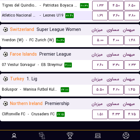
Tigres del Quindio U19
-
Patriotas Boyaca U19
۱.۳۳
۴.۵۰
۶.۵۰
۲۰:۳۰
Atletico Nacional Medellin U19
-
Leones U19
۱.۶۹
۳.۶۰
۳.۸۰
۲۲:۴۰
Switzerland
Super League Women
میزبان
مساوی
میهمان
Yverdon (W)
-
FC Zurich (W)
۵.۰۰
۴.۰۰
۱.۴۸
۲۰:۳۰
Faroe Islands
Premier League
میزبان
مساوی
میهمان
07 Vestur Sorvagur
-
EB Streymur
۲.۶۰
۳.۳۰
۲.۳۳
۲۱:۰۰
Turkey
1. Lig
میزبان
مساوی
میهمان
Boluspor
-
Manisa Futbol Kulubu
۵.۵۰
۴.۲۰
۱.۴۵
۲۲:۰۰
Northern Ireland
Premiership
میزبان
مساوی
میهمان
Cliftonville FC
-
Crusaders FC
۱.۵۱
۴.۳۳
۴.۷۵
۲۲:۱۵