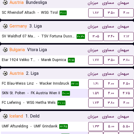
Austria
Bundesliga
میزبان
مساوی
میهمان
SC Rheindorf Altach
-
WSG Tirol
۱.۸۲
۳.۵۰
۴.۰۰
۲۱:۰۰
Germany
3. Liga
میزبان
مساوی
میهمان
SV Waldhof 07 Mannheim
-
TSV Fortuna Dusseldorf
۳.۰۵
۳.۴۰
۲.۱۲
۲۰:۳۰
Bulgaria
Vtora Liga
میزبان
مساوی
میهمان
Etar 1924 Veliko Tarnovo
-
Marek Dupnica
۱.۷۷
۳.۵۰
۳.۸۰
۱۹:۱۵
Austria
2. Liga
میزبان
مساوی
میهمان
FC Blau-Weiss Linz
-
Wacker Innsbruck
۱.۶۱
۴.۰۰
۴.۵۰
۲۲:۰۰
SKN St. Polten
-
FK Austria Wien II
۱.۵۹
۴.۰۰
۴.۷۵
۲۰:۰۰
FC Liefering
-
WSG Hertha Wels
۱.۷۴
۳.۸۰
۴.۰۰
۲۰:۰۰
Iceland
1. Deild
میزبان
مساوی
میهمان
UMF Afturelding
-
UMF Grindavik
۱.۳۳
۵.۰۰
۵.۵۰
۲۲:۴۵