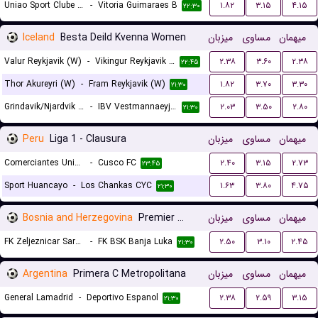
Uniao Sport Clube Paredes
-
Vitoria Guimaraes B
۱.۸۲
۳.۱۵
۴.۱۵
۲۲:۳۰
Iceland
Besta Deild Kvenna Women
میزبان
مساوی
میهمان
Valur Reykjavik (W)
-
Vikingur Reykjavik (W)
۲.۳۸
۳.۶۰
۲.۳۸
۲۲:۴۵
Thor Akureyri (W)
-
Fram Reykjavik (W)
۱.۸۲
۳.۷۰
۳.۳۰
۲۱:۳۰
Grindavik/Njardvik (W)
-
IBV Vestmannaeyjar (W)
۲.۰۳
۳.۵۰
۲.۸۰
۲۱:۳۰
Peru
Liga 1 - Clausura
میزبان
مساوی
میهمان
Comerciantes Unidos
-
Cusco FC
۲.۴۰
۳.۱۵
۲.۷۳
۲۳:۴۵
Sport Huancayo
-
Los Chankas CYC
۱.۶۳
۳.۸۰
۴.۷۵
۲۱:۳۰
Bosnia and Herzegovina
Premier Liga
میزبان
مساوی
میهمان
FK Zeljeznicar Sarajevo
-
FK BSK Banja Luka
۲.۵۰
۳.۱۰
۲.۴۵
۲۱:۳۰
Argentina
Primera C Metropolitana
میزبان
مساوی
میهمان
General Lamadrid
-
Deportivo Espanol
۲.۳۸
۲.۵۹
۳.۱۵
۲۱:۳۰