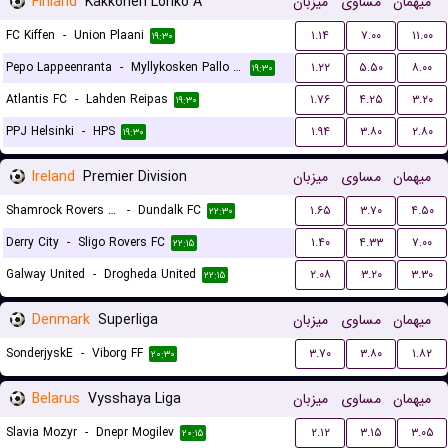
Finland
Kakkonen Lohko A
میزبان
مساوی
میهمان
FC Kiffen
-
Union Plaani
۱.۱۴
۷.۰۰
۱۱.۰۰
۱۹:۳۰
Pepo Lappeenranta
-
Myllykosken Pallo -47
۱.۲۲
۵.۵۰
۸.۰۰
۱۹:۳۰
Atlantis FC
-
Lahden Reipas
۱.۷۶
۴.۲۵
۳.۲۰
۱۹:۳۰
PPJ Helsinki
-
HPS
۱.۹۴
۳.۸۰
۲.۸۰
۱۹:۳۰
Ireland
Premier Division
میزبان
مساوی
میهمان
Shamrock Rovers FC
-
Dundalk FC
۱.۶۵
۳.۷۰
۴.۵۰
۲۲:۳۰
Derry City
-
Sligo Rovers FC
۱.۴۰
۴.۳۳
۷.۰۰
۲۲:۱۵
Galway United
-
Drogheda United
۲.۰۸
۳.۲۰
۳.۳۰
۲۲:۱۵
Denmark
Superliga
میزبان
مساوی
میهمان
SonderjyskE
-
Viborg FF
۳.۷۰
۳.۸۰
۱.۸۲
۲۰:۳۰
Belarus
Vysshaya Liga
میزبان
مساوی
میهمان
Slavia Mozyr
-
Dnepr Mogilev
۲.۱۲
۳.۱۵
۳.۰۵
۲۰:۱۵