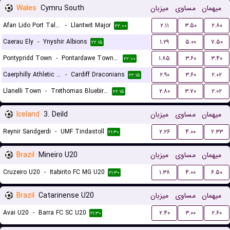
Wales
Cymru South
میزبان
مساوی
میهمان
Afan Lido Port Talbot
-
Llantwit Major
۲.۱۱
۳.۵۰
۲.۸۰
۲۲:۰۰
Caerau Ely
-
Ynyshir Albions
۱.۲۹
۵.۰۰
۷.۵۰
۲۲:۱۵
Pontypridd Town
-
Pontardawe Town A.F.C.
۱.۸۵
۳.۶۰
۳.۴۰
۲۲:۰۰
Caerphilly Athletic FC
-
Cardiff Draconians
۲.۹۰
۳.۶۰
۲.۰۲
۲۲:۱۵
Llanelli Town
-
Trethomas Bluebirds
۲.۸۰
۳.۷۰
۲.۰۲
۲۲:۱۵
Iceland
3. Deild
میزبان
مساوی
میهمان
Reynir Sandgerdi
-
UMF Tindastoll
۲.۲۶
۴.۰۰
۲.۳۳
۲۱:۳۰
Brazil
Mineiro U20
میزبان
مساوی
میهمان
Cruzeiro U20
-
Itabirito FC MG U20
۱.۳۸
۴.۰۰
۶.۵۰
۲۱:۳۰
Brazil
Catarinense U20
میزبان
مساوی
میهمان
Avai U20
-
Barra FC SC U20
۲.۴۰
۳.۰۰
۲.۶۰
۲۱:۳۰