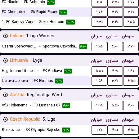
FC Hlucin
-
FK Bohumin
۲.۱۱
۳.۵۰
۲.۷۷
۱۹:۳۰
FC Chomutov
-
Sk Rapid Psary
۱.۷۴
۳.۶۰
۳.۷۰
۲۰:۰۰
1. FC Karlovy Vary
-
Sokol Hostoun
۲.۳۰
۳.۴۰
۲.۵۵
۲۰:۳۰
Poland
1 Liga Women
میزبان
مساوی
میهمان
Czarni Sosnowiec II (W)
-
Sportowa Czworka Radom (W)
۱.۶۵
۴.۰۰
۳.۷۰
۱۹:۳۰
Lithuania
I Lyga
میزبان
مساوی
میهمان
Hegelmann Litauen II
-
FK Garliava
۵.۵۰
۴.۲۰
۱.۴۰
۱۹:۳۰
Lietava Jonava
-
FK Ekranas
۱.۵۹
۳.۷۰
۴.۵۰
۱۹:۳۰
Austria
Regionalliga West
میزبان
مساوی
میهمان
VfB Hohenems
-
FC Lustenau 07
۱.۲۵
۵.۵۰
۷.۰۰
۱۹:۳۰
Czech Republic
5. Liga
میزبان
مساوی
میهمان
Boskovice
-
SK Olympia Rajecko
۱.۷۰
۴.۰۰
۳.۵۰
۱۹:۳۰