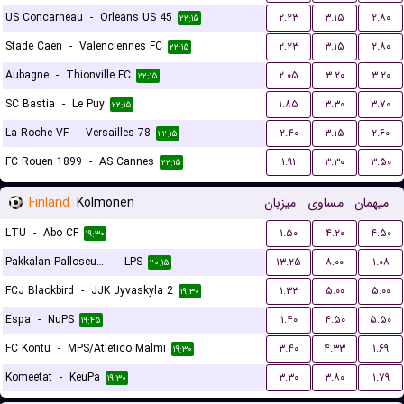
US Concarneau
-
Orleans US 45
۲.۲۳
۳.۱۵
۲.۸۰
۲۲:۱۵
Stade Caen
-
Valenciennes FC
۲.۲۳
۳.۱۵
۲.۸۰
۲۲:۱۵
Aubagne
-
Thionville FC
۲.۰۵
۳.۲۰
۳.۲۰
۲۲:۱۵
SC Bastia
-
Le Puy
۱.۸۵
۳.۳۰
۳.۷۰
۲۲:۱۵
La Roche VF
-
Versailles 78
۲.۴۰
۳.۱۵
۲.۶۰
۲۲:۱۵
FC Rouen 1899
-
AS Cannes
۱.۹۱
۳.۳۰
۳.۵۰
۲۲:۱۵
Finland
Kolmonen
میزبان
مساوی
میهمان
LTU
-
Abo CF
۱.۵۰
۴.۲۰
۴.۵۰
۱۹:۳۰
Pakkalan Palloseura (PPS)
-
LPS
۱۳.۲۵
۸.۰۰
۱.۰۸
۲۰:۱۵
FCJ Blackbird
-
JJK Jyvaskyla 2
۱.۳۳
۵.۰۰
۵.۰۰
۱۹:۳۰
Espa
-
NuPS
۱.۴۰
۴.۵۰
۵.۵۰
۱۹:۴۵
FC Kontu
-
MPS/Atletico Malmi
۳.۴۰
۴.۳۳
۱.۶۹
۱۹:۳۰
Komeetat
-
KeuPa
۳.۳۰
۳.۸۰
۱.۷۹
۱۹:۳۰