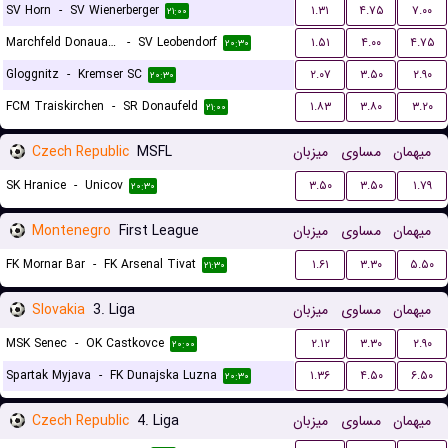
SV Horn
-
SV Wienerberger
۱.۳۱
۴.۷۵
۷.۰۰
۲۱:۰۰
Marchfeld Donauauen
-
SV Leobendorf
۱.۵۱
۴.۰۰
۴.۷۵
۲۰:۳۰
Gloggnitz
-
Kremser SC
۲.۰۷
۳.۵۰
۲.۹۰
۲۰:۳۰
FCM Traiskirchen
-
SR Donaufeld
۱.۸۳
۳.۸۰
۳.۲۰
۲۱:۰۰
Czech Republic
MSFL
میزبان
مساوی
میهمان
SK Hranice
-
Unicov
۳.۵۰
۳.۵۰
۱.۷۹
۲۰:۳۰
Montenegro
First League
میزبان
مساوی
میهمان
FK Mornar Bar
-
FK Arsenal Tivat
۱.۶۱
۳.۳۰
۵.۵۰
۲۱:۳۰
Slovakia
3. Liga
میزبان
مساوی
میهمان
MSK Senec
-
OK Castkovce
۲.۱۲
۳.۳۰
۲.۹۰
۲۰:۰۰
Spartak Myjava
-
FK Dunajska Luzna
۱.۳۶
۴.۵۰
۶.۵۰
۲۰:۳۰
Czech Republic
4. Liga
میزبان
مساوی
میهمان