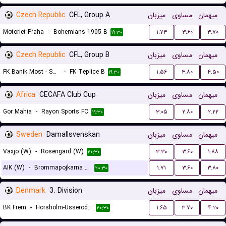
Czech Republic
CFL, Group A
میزبان
مساوی
میهمان
Motorlet Praha
-
Bohemians 1905 B
۱.۷۳
۳.۶۰
۳.۷۰
۱۹:۳۰
Czech Republic
CFL, Group B
میزبان
مساوی
میهمان
FK Banik Most - Sous
-
FK Teplice B
۱.۵۶
۳.۸۰
۴.۵۰
۱۹:۳۰
Africa
CECAFA Club Cup
میزبان
مساوی
میهمان
Gor Mahia
-
Rayon Sports FC
۳.۰۵
۲.۸۰
۲.۲۲
۱۹:۳۰
Sweden
Damallsvenskan
میزبان
مساوی
میهمان
Vaxjo (W)
-
Rosengard (W)
۳.۳۰
۳.۶۰
۱.۸۸
۲۰:۳۰
AIK (W)
-
Brommapojkarna (W)
۱.۷۱
۳.۶۰
۳.۸۰
۲۰:۳۰
Denmark
3. Division
میزبان
مساوی
میهمان
BK Frem
-
Horsholm-Usserod IK
۱.۶۵
۳.۷۰
۴.۲۰
۲۰:۳۰