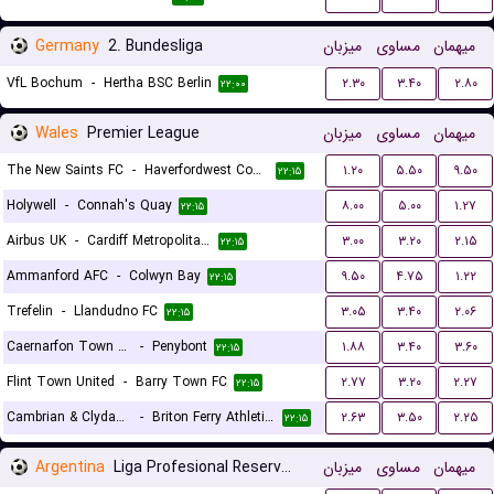
Germany
2. Bundesliga
میزبان
مساوی
میهمان
VfL Bochum
-
Hertha BSC Berlin
۲.۳۰
۳.۴۰
۲.۸۰
۲۲:۰۰
Wales
Premier League
میزبان
مساوی
میهمان
The New Saints FC
-
Haverfordwest County
۱.۲۰
۵.۵۰
۹.۵۰
۲۲:۱۵
Holywell
-
Connah's Quay
۸.۰۰
۵.۰۰
۱.۲۷
۲۲:۱۵
Airbus UK
-
Cardiff Metropolitan University F.C.
۳.۰۰
۳.۲۰
۲.۱۵
۲۲:۱۵
Ammanford AFC
-
Colwyn Bay
۹.۵۰
۴.۷۵
۱.۲۲
۲۲:۱۵
Trefelin
-
Llandudno FC
۳.۰۵
۳.۴۰
۲.۰۶
۲۲:۱۵
Caernarfon Town FC
-
Penybont
۱.۸۸
۳.۴۰
۳.۶۰
۲۲:۱۵
Flint Town United
-
Barry Town FC
۲.۷۷
۳.۲۰
۲.۲۷
۲۲:۱۵
Cambrian & Clydach
-
Briton Ferry Athletic FC
۲.۶۳
۳.۵۰
۲.۲۵
۲۲:۱۵
Argentina
Liga Profesional Reserves
میزبان
مساوی
میهمان