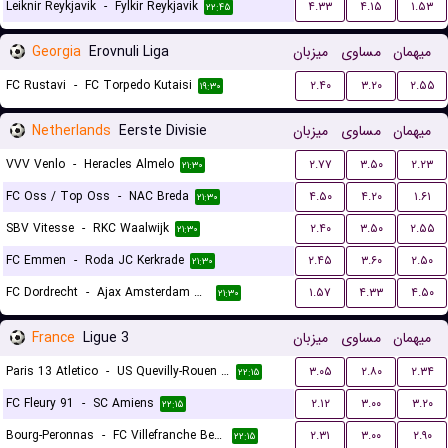
Leiknir Reykjavik
-
Fylkir Reykjavik
۴.۳۳
۴.۱۵
۱.۵۳
۲۲:۴۵
Georgia
Erovnuli Liga
میزبان
مساوی
میهمان
FC Rustavi
-
FC Torpedo Kutaisi
۲.۴۰
۳.۲۰
۲.۵۵
۱۹:۳۰
Netherlands
Eerste Divisie
میزبان
مساوی
میهمان
VVV Venlo
-
Heracles Almelo
۲.۷۷
۳.۵۰
۲.۲۳
۲۱:۳۰
FC Oss / Top Oss
-
NAC Breda
۴.۵۰
۴.۲۰
۱.۶۱
۲۱:۳۰
SBV Vitesse
-
RKC Waalwijk
۲.۴۰
۳.۵۰
۲.۵۵
۲۱:۳۰
FC Emmen
-
Roda JC Kerkrade
۲.۴۵
۳.۶۰
۲.۵۰
۲۱:۳۰
FC Dordrecht
-
Ajax Amsterdam Reserves
۱.۵۷
۴.۳۳
۴.۵۰
۲۱:۳۰
France
Ligue 3
میزبان
مساوی
میهمان
Paris 13 Atletico
-
US Quevilly-Rouen Métropole
۳.۰۵
۲.۸۰
۲.۳۴
۲۲:۱۵
FC Fleury 91
-
SC Amiens
۲.۱۲
۳.۰۰
۳.۲۰
۲۲:۱۵
Bourg-Peronnas
-
FC Villefranche Beaujolais
۲.۳۱
۳.۰۰
۲.۹۰
۲۲:۱۵