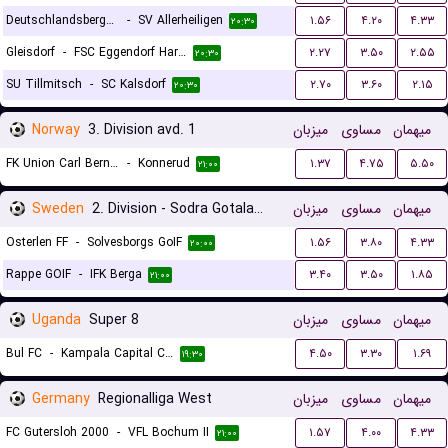
Deutschlandsberger SC
-
SV Allerheiligen
۱.۵۶
۴.۲۰
۴.۳۳
۲۰:۳۰
Gleisdorf
-
FSC Eggendorf Hartberg II
۲.۲۷
۳.۵۰
۲.۵۵
۲۰:۳۰
SU Tillmitsch
-
SC Kalsdorf
۲.۷۰
۳.۶۰
۲.۱۵
۲۰:۳۰
Norway
3. Division avd. 1
میزبان
مساوی
میهمان
FK Union Carl Berner
-
Konnerud
۱.۳۷
۴.۷۵
۵.۵۰
۲۱:۰۰
Sweden
2. Division - Sodra Gotaland
میزبان
مساوی
میهمان
Osterlen FF
-
Solvesborgs GoIF
۱.۵۶
۳.۸۰
۴.۳۳
۲۰:۰۰
Rappe GOIF
-
IFK Berga
۳.۴۰
۳.۵۰
۱.۸۵
۲۱:۰۰
Uganda
Super 8
میزبان
مساوی
میهمان
Bul FC
-
Kampala Capital City
۴.۵۰
۳.۳۰
۱.۶۹
۱۹:۳۰
Germany
Regionalliga West
میزبان
مساوی
میهمان
FC Gutersloh 2000
-
VFL Bochum II
۱.۵۷
۴.۰۰
۴.۳۳
۲۱:۰۰