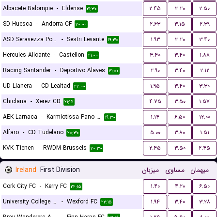
Albacete Balompie
-
Eldense
۲.۴۵
۳.۲۰
۲.۵۰
۲۱:۳۰
SD Huesca
-
Andorra CF
۲.۶۳
۳.۱۵
۲.۳۹
۲۰:۰۰
ASD Seravezza Pozzi Calcio
-
Sestri Levante
۱.۹۳
۳.۲۰
۳.۴۰
۱۹:۳۰
Hercules Alicante
-
Castellon
۳.۴۰
۳.۴۰
۱.۸۸
۲۱:۰۰
Racing Santander
-
Deportivo Alaves
۲.۹۰
۳.۴۰
۲.۱۲
۲۱:۰۰
UD Llanera
-
CD Lealtad
۱.۹۵
۳.۴۰
۳.۳۰
۲۲:۰۰
Chiclana
-
Xerez CD
۴.۷۵
۳.۵۰
۱.۵۷
۲۱:۱۵
AEK Larnaca
-
Karmiotissa Pano Polemidion
۱.۱۴
۶.۵۰
۱۲.۰۰
۱۹:۳۰
Alfaro
-
CD Tudelano
۵.۰۰
۳.۸۰
۱.۵۱
۲۰:۳۰
KVK Tienen
-
RWDM Brussels
۲.۴۵
۳.۵۰
۲.۴۵
۲۰:۳۰
Ireland
First Division
میزبان
مساوی
میهمان
Cork City FC
-
Kerry FC
۱.۴۰
۴.۲۰
۶.۵۰
۲۲:۱۵
University College Dublin FC
-
Wexford FC
۱.۹۴
۳.۴۰
۳.۲۸
۲۲:۱۵