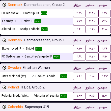
Denmark
Danmarksserien, Group 2
میزبان
مساوی
میهمان
FC Gladsaxe
-
Glostrup FK
۳.۷۰
۳.۸۰
۱.۷۱
۲۰:۰۰
Taarnby FF
-
Herlev IF
۱.۷۷
۳.۸۰
۳.۴۰
۲۰:۰۰
Allerod FK
-
Saaby Fodbold
۱.۶۱
۴.۲۰
۴.۰۰
۲۰:۱۵
Denmark
Danmarksserien, Group 1
میزبان
مساوی
میهمان
Skovshoved IF
-
Skjold
۳.۳۰
۳.۷۰
۱.۷۹
۲۰:۰۰
FC Sydkysten
-
Gentofte-Vangede IF
۱.۹۹
۳.۷۰
۲.۹۰
۲۰:۰۰
Sweden
Elitettan Women
میزبان
مساوی
میهمان
Jitex Molndal (W)
-
BK Hacken Academy (W)
۱.۵۶
۴.۰۰
۴.۳۳
۲۰:۳۰
Poland
III Liga, Group 2
میزبان
مساوی
میهمان
Polonia Sroda Wielkopolska
-
Victoria Wrzesnia
۱.۴۳
۴.۱۵
۵.۰۰
۲۰:۳۰
Colombia
Supercopa U19
میزبان
مساوی
میهمان