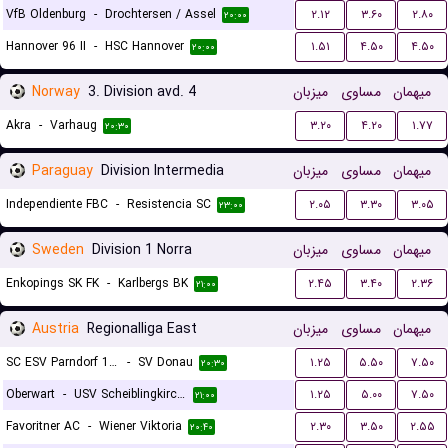
VfB Oldenburg
-
Drochtersen / Assel
۲.۱۲
۳.۶۰
۲.۸۰
۲۰:۰۰
Hannover 96 II
-
HSC Hannover
۱.۵۱
۴.۵۰
۴.۵۰
۲۰:۰۰
Norway
3. Division avd. 4
میزبان
مساوی
میهمان
Akra
-
Varhaug
۳.۲۰
۴.۲۰
۱.۷۷
۲۰:۳۰
Paraguay
Division Intermedia
میزبان
مساوی
میهمان
Independiente FBC
-
Resistencia SC
۲.۰۵
۳.۳۰
۳.۰۵
۲۳:۰۰
Sweden
Division 1 Norra
میزبان
مساوی
میهمان
Enkopings SK FK
-
Karlbergs BK
۲.۴۵
۳.۴۰
۲.۳۶
۲۱:۰۰
Austria
Regionalliga East
میزبان
مساوی
میهمان
SC ESV Parndorf 1919
-
SV Donau
۱.۲۵
۵.۵۰
۷.۵۰
۲۰:۳۰
Oberwart
-
USV Scheiblingkirchen
۱.۲۵
۵.۰۰
۷.۵۰
۲۱:۰۰
Favoritner AC
-
Wiener Viktoria
۲.۳۰
۳.۵۰
۲.۵۵
۲۰:۴۰