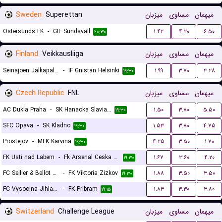
Sweden
Superettan
میزبان
مساوی
میهمان
Ostersunds FK
-
GIF Sundsvall
۱.۴۲
۴.۲۰
۶.۵۰
۲۰:۳۰
Finland
Veikkausliiga
میزبان
مساوی
میهمان
Seinajoen Jalkapallokerho
-
IF Gnistan Helsinki
۱.۹۹
۳.۷۰
۳.۲۸
۱۹:۳۰
Czech Republic
FNL
میزبان
مساوی
میهمان
AC Dukla Praha
-
SK Hanacka Slavia Kromeriz
۱.۵۰
۳.۸۰
۵.۵۰
۱۹:۳۰
SFC Opava
-
SK Kladno
۱.۵۳
۳.۸۰
۴.۷۵
۱۹:۳۰
Prostejov
-
MFK Karvina
۴.۲۵
۳.۵۰
۱.۷۰
۱۹:۳۰
FK Usti nad Labem
-
Fk Arsenal Ceska Lipa
۱.۶۷
۳.۶۰
۴.۲۰
۱۹:۳۰
FC Sellier & Bellot Vlasim
-
FK Viktoria Zizkov
۱.۸۸
۳.۵۰
۳.۵۰
۱۹:۳۰
FC Vysocina Jihlava
-
FK Pribram
۱.۸۳
۳.۳۰
۳.۸۰
۱۹:۱۵
Switzerland
Challenge League
میزبان
مساوی
میهمان