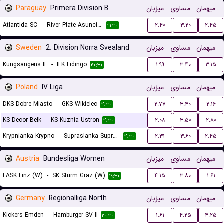
Paraguay
Primera Division B
میزبان
مساوی
میهمان
Atlantida SC
-
River Plate Asuncion
۲.۴۰
۳.۲۰
۲.۴۵
۲۱:۳۰
Sweden
2. Division Norra Svealand
میزبان
مساوی
میهمان
Kungsangens IF
-
IFK Lidingo
۱.۹۹
۳.۴۰
۳.۱۵
۲۰:۳۰
Poland
IV Liga
میزبان
مساوی
میهمان
DKS Dobre Miasto
-
GKS Wikielec
۲.۷۷
۳.۴۰
۲.۱۶
۱۹:۳۰
KS Decor Belk
-
KS Kuznia Ustron
۲.۰۸
۳.۵۰
۲.۸۰
۱۹:۳۰
Krypnianka Krypno
-
Supraslanka Suprasl
۲.۳۱
۳.۶۰
۲.۴۵
۱۹:۳۰
Austria
Bundesliga Women
میزبان
مساوی
میهمان
LASK Linz (W)
-
SK Sturm Graz (W)
۴.۱۵
۳.۸۰
۱.۶۱
۱۹:۳۰
Germany
Regionalliga North
میزبان
مساوی
میهمان
Kickers Emden
-
Hamburger SV II
۱.۶۱
۴.۲۵
۴.۲۵
۲۰:۳۰