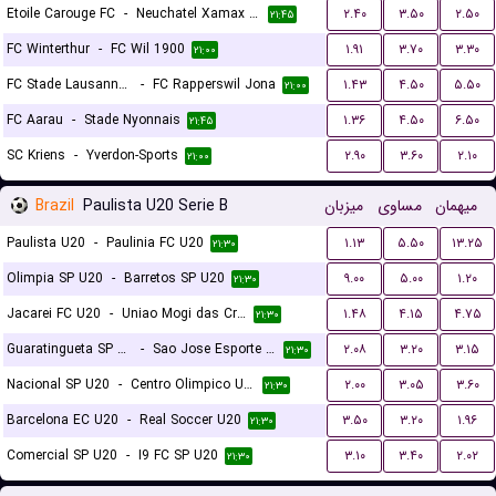
Etoile Carouge FC
-
Neuchatel Xamax FC
۲.۴۰
۳.۵۰
۲.۵۰
۲۱:۴۵
FC Winterthur
-
FC Wil 1900
۱.۹۱
۳.۷۰
۳.۳۰
۲۱:۰۰
FC Stade Lausanne Ouchy
-
FC Rapperswil Jona
۱.۴۳
۴.۵۰
۵.۵۰
۲۱:۰۰
FC Aarau
-
Stade Nyonnais
۱.۳۶
۴.۵۰
۶.۵۰
۲۱:۴۵
SC Kriens
-
Yverdon-Sports
۲.۹۰
۳.۶۰
۲.۱۰
۲۱:۰۰
Brazil
Paulista U20 Serie B
میزبان
مساوی
میهمان
Paulista U20
-
Paulinia FC U20
۱.۱۳
۵.۵۰
۱۳.۲۵
۲۱:۳۰
Olimpia SP U20
-
Barretos SP U20
۹.۰۰
۵.۰۰
۱.۲۰
۲۱:۳۰
Jacarei FC U20
-
Uniao Mogi das Cruzes FC U20
۱.۴۸
۴.۱۵
۴.۷۵
۲۱:۳۰
Guaratingueta SP U20
-
Sao Jose Esporte Clube U20
۲.۰۸
۳.۲۰
۳.۱۵
۲۱:۳۰
Nacional SP U20
-
Centro Olimpico U20
۲.۰۰
۳.۰۵
۳.۶۰
۲۱:۳۰
Barcelona EC U20
-
Real Soccer U20
۳.۵۰
۳.۲۰
۱.۹۶
۲۱:۳۰
Comercial SP U20
-
I9 FC SP U20
۳.۱۰
۳.۴۰
۲.۰۲
۲۱:۳۰