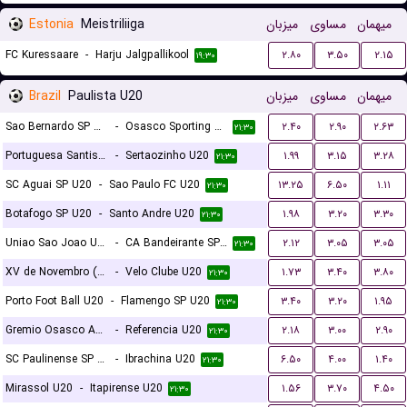
Estonia
Meistriliiga
میزبان
مساوی
میهمان
FC Kuressaare
-
Harju Jalgpallikool
۲.۸۰
۳.۵۰
۲.۱۵
۱۹:۳۰
Brazil
Paulista U20
میزبان
مساوی
میهمان
Sao Bernardo SP U20
-
Osasco Sporting SP U20
۲.۴۰
۲.۹۰
۲.۶۳
۲۱:۳۰
Portuguesa Santista U20
-
Sertaozinho U20
۱.۹۹
۳.۱۵
۳.۲۸
۲۱:۳۰
SC Aguai SP U20
-
Sao Paulo FC U20
۱۳.۲۵
۶.۵۰
۱.۱۱
۲۱:۳۰
Botafogo SP U20
-
Santo Andre U20
۱.۹۸
۳.۲۰
۳.۳۰
۲۱:۳۰
Uniao Sao Joao U20
-
CA Bandeirante SP U20
۲.۱۲
۳.۰۵
۳.۰۵
۲۱:۳۰
XV de Novembro (Piracicaba) U20
-
Velo Clube U20
۱.۷۳
۳.۴۰
۳.۸۰
۲۱:۳۰
Porto Foot Ball U20
-
Flamengo SP U20
۳.۴۰
۳.۲۰
۱.۹۵
۲۱:۳۰
Gremio Osasco Audax SP U20
-
Referencia U20
۲.۱۸
۳.۰۰
۲.۹۰
۲۱:۳۰
SC Paulinense SP U20
-
Ibrachina U20
۶.۵۰
۴.۰۰
۱.۴۰
۲۱:۳۰
Mirassol U20
-
Itapirense U20
۱.۵۶
۳.۷۰
۴.۵۰
۲۱:۳۰