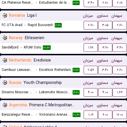
CA Platense Reserves
-
Estudiantes de la Plata Reserves
۳.۴۰
۲.۸۰
۲.۰۸
۲۱:۳۰
Romania
Liga I
میزبان
مساوی
میهمان
FC UTA Arad
-
Rapid Bucuresti
۲.۶۰
۳.۰۵
۲.۶۰
۲۱:۳۰
Norway
Eliteserien
میزبان
مساوی
میهمان
Sandefjord
-
KFUM Oslo
۱.۹۸
۳.۶۰
۳.۴۰
۲۰:۳۰
Netherlands
Eredivisie
میزبان
مساوی
میهمان
Cambuur Leeuwarden
-
Excelsior Rotterdam
۲.۵۹
۳.۴۰
۲.۶۰
۲۱:۳۰
Russia
Youth Championship
میزبان
مساوی
میهمان
Dinamo Moscow U19
-
Lokomotiv Moscow U19
۴.۰۰
۴.۰۰
۱.۶۳
۱۹:۳۰
Argentina
Primera C Metropolitana Reserves
میزبان
مساوی
میهمان
Berazategui Reserves
-
Victoriano Arenas Reserves
۱.۰۹
۶.۰۰
۱۲.۰۰
۲۰:۳۰