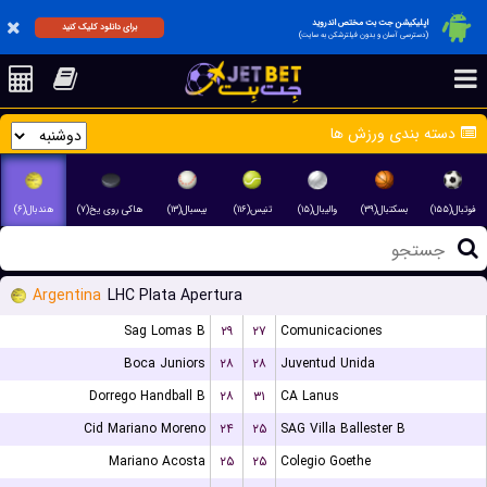
اپلیکیشن جت بت مختص اندروید
برای دانلود کلیک کنید
(دسترسی آسان و بدون فیلترشکن به سایت)
دسته بندی ورزش ها
فوتبال(۱۵۵)
بسکتبال(۳۹)
والیبال(۱۵)
تنیس(۱۱۶)
بیسبال(۱۳)
هاکی روی یخ(۷)
هندبال(۶)
Argentina
LHC Plata Apertura
Sag Lomas B
۲۹
۲۷
Comunicaciones
Boca Juniors
۲۸
۲۸
Juventud Unida
Dorrego Handball B
۲۸
۳۱
CA Lanus
Cid Mariano Moreno
۲۴
۲۵
SAG Villa Ballester B
Mariano Acosta
۲۵
۲۵
Colegio Goethe