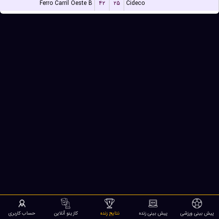
Ferro Carril Oeste B
۴۲
۲۵
Cideco
پیش بینی ورزشی
پیش بینی زنده
نتایج زنده
کازینو آنلاین
حساب کاربری