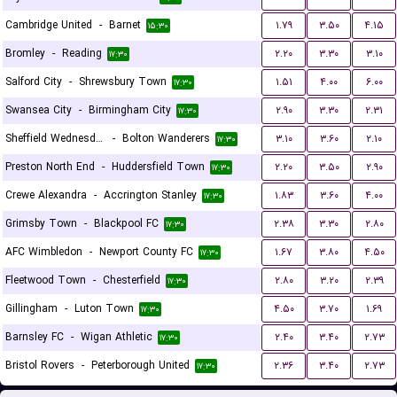
Cambridge United
-
Barnet
۱.۷۹
۳.۵۰
۴.۱۵
۱۵:۳۰
Bromley
-
Reading
۲.۲۰
۳.۳۰
۳.۱۰
۱۷:۳۰
Salford City
-
Shrewsbury Town
۱.۵۱
۴.۰۰
۶.۰۰
۱۷:۳۰
Swansea City
-
Birmingham City
۲.۹۰
۳.۳۰
۲.۳۱
۱۷:۳۰
Sheffield Wednesday
-
Bolton Wanderers
۳.۱۰
۳.۶۰
۲.۱۰
۱۷:۳۰
Preston North End
-
Huddersfield Town
۲.۲۰
۳.۵۰
۲.۹۰
۱۷:۳۰
Crewe Alexandra
-
Accrington Stanley
۱.۸۳
۳.۶۰
۴.۰۰
۱۷:۳۰
Grimsby Town
-
Blackpool FC
۲.۳۸
۳.۳۰
۲.۸۰
۱۷:۳۰
AFC Wimbledon
-
Newport County FC
۱.۶۷
۳.۸۰
۴.۵۰
۱۷:۳۰
Fleetwood Town
-
Chesterfield
۲.۸۰
۳.۲۰
۲.۳۹
۱۷:۳۰
Gillingham
-
Luton Town
۴.۵۰
۳.۷۰
۱.۶۹
۱۷:۳۰
Barnsley FC
-
Wigan Athletic
۲.۴۰
۳.۴۰
۲.۷۳
۱۷:۳۰
Bristol Rovers
-
Peterborough United
۲.۳۶
۳.۴۰
۲.۷۳
۱۷:۳۰