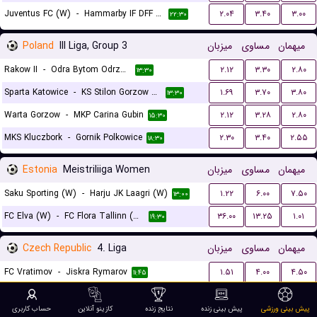
Juventus FC (W)
-
Hammarby IF DFF (W)
۲.۰۴
۳.۴۰
۳.۰۰
۲۲:۳۰
Poland
III Liga, Group 3
میزبان
مساوی
میهمان
Rakow II
-
Odra Bytom Odrzanski
۲.۱۲
۳.۳۰
۲.۸۰
۱۳:۳۰
Sparta Katowice
-
KS Stilon Gorzow Wielkopolski
۱.۶۹
۳.۷۰
۳.۸۰
۱۳:۳۰
Warta Gorzow
-
MKP Carina Gubin
۲.۱۲
۳.۲۸
۲.۸۰
۱۵:۳۰
MKS Kluczbork
-
Gornik Polkowice
۲.۳۰
۳.۴۰
۲.۵۵
۱۸:۳۰
Estonia
Meistriliiga Women
میزبان
مساوی
میهمان
Saku Sporting (W)
-
Harju JK Laagri (W)
۱.۲۲
۶.۰۰
۷.۵۰
۱۳:۰۰
FC Elva (W)
-
FC Flora Tallinn (W)
۳۶.۰۰
۱۳.۲۵
۱.۰۱
۱۹:۳۰
Czech Republic
4. Liga
میزبان
مساوی
میهمان
FC Vratimov
-
Jiskra Rymarov
۱.۵۱
۴.۰۰
۴.۵۰
۱۱:۴۵
FK Prepere
-
Sk Kosmonosy
۱.۶۳
۳.۷۰
۴.۳۳
۱۲:۰۰
پیش بینی ورزشی
پیش بینی زنده
نتایج زنده
کازینو آنلاین
حساب کاربری