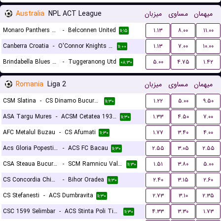
Australia
NPL ACT League
میزبان
مساوی
میهمان
Monaro Panthers FC
-
Belconnen United
۱.۱۳
۸.۰۰
۱۱.۰۰
۱۱:۱۵
Canberra Croatia
-
O'Connor Knights SC
۱.۱۳
۷.۰۰
۱۰.۰۰
۱۱:۰۰
Brindabella Blues FC
-
Tuggeranong Utd
۵.۰۰
۴.۷۵
۱.۴۲
۰۸:۳۰
Romania
Liga 2
میزبان
مساوی
میهمان
CSM Slatina
-
CS Dinamo Bucuresti
۱.۲۲
۵.۰۰
۹.۵۰
۱۱:۳۰
ASA Targu Mures
-
ACSM Cetatea 1932 Suceava
۱.۳۳
۴.۵۰
۷.۰۰
۱۱:۳۰
AFC Metalul Buzau
-
CS Afumati
۱.۷۷
۳.۴۰
۴.۰۰
۱۱:۳۰
Acs Gloria Popesti Leordeni
-
ACS FC Bacau
۲.۵۵
۳.۰۵
۲.۵۵
۱۱:۳۰
CSA Steaua Bucuresti
-
SCM Ramnicu Valcea
۱.۵۱
۳.۸۰
۵.۰۰
۱۱:۳۰
CS Concordia Chiajna
-
Bihor Oradea
۲.۴۰
۳.۱۵
۲.۶۰
۱۱:۳۰
CS Stefanesti
-
ACS Dumbravita
۲.۷۳
۳.۱۰
۲.۳۵
۱۱:۳۰
CSC 1599 Selimbar
-
ACS Stinta Poli Timisoara
۴.۳۳
۳.۳۰
۱.۷۳
۱۱:۳۰