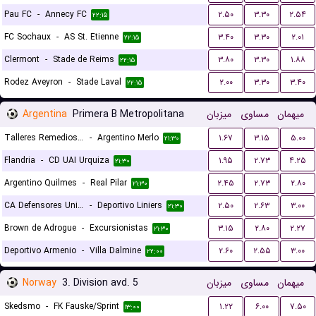
Pau FC
-
Annecy FC
۲.۵۰
۳.۳۰
۲.۵۴
۲۲:۱۵
FC Sochaux
-
AS St. Etienne
۳.۴۰
۳.۳۰
۲.۰۱
۲۲:۱۵
Clermont
-
Stade de Reims
۳.۸۰
۳.۳۰
۱.۸۸
۲۲:۱۵
Rodez Aveyron
-
Stade Laval
۲.۰۰
۳.۳۰
۳.۴۰
۲۲:۱۵
Argentina
Primera B Metropolitana
میزبان
مساوی
میهمان
Talleres Remedios Escalada
-
Argentino Merlo
۱.۶۷
۳.۱۵
۵.۰۰
۲۱:۳۰
Flandria
-
CD UAI Urquiza
۱.۹۵
۲.۷۳
۴.۲۵
۲۱:۳۰
Argentino Quilmes
-
Real Pilar
۲.۴۵
۲.۷۳
۲.۸۰
۲۱:۳۰
CA Defensores Unidos
-
Deportivo Liniers
۲.۵۰
۲.۶۳
۳.۰۰
۲۱:۳۰
Brown de Adrogue
-
Excursionistas
۳.۱۵
۲.۸۰
۲.۲۷
۲۱:۳۰
Deportivo Armenio
-
Villa Dalmine
۲.۶۰
۲.۵۵
۳.۰۰
۲۲:۰۰
Norway
3. Division avd. 5
میزبان
مساوی
میهمان
Skedsmo
-
FK Fauske/Sprint
۱.۲۲
۶.۰۰
۷.۵۰
۱۳:۰۰