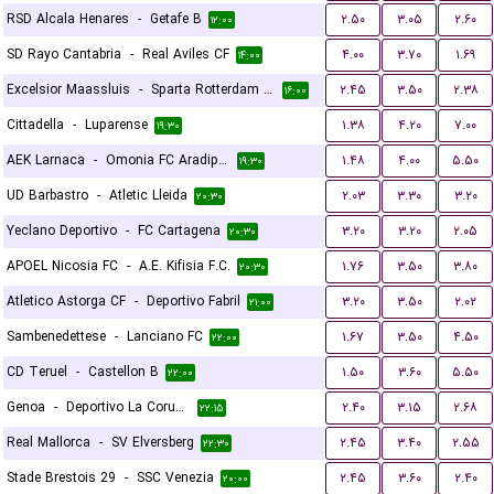
RSD Alcala Henares
-
Getafe B
۲.۵۰
۳.۰۵
۲.۶۰
۱۲:۰۰
SD Rayo Cantabria
-
Real Aviles CF
۴.۰۰
۳.۷۰
۱.۶۹
۱۴:۰۰
Excelsior Maassluis
-
Sparta Rotterdam Reserves
۲.۴۵
۳.۵۰
۲.۳۸
۱۶:۰۰
Cittadella
-
Luparense
۱.۳۸
۴.۲۰
۷.۰۰
۱۹:۳۰
AEK Larnaca
-
Omonia FC Aradippou
۱.۴۸
۴.۰۰
۵.۵۰
۱۹:۳۰
UD Barbastro
-
Atletic Lleida
۲.۰۳
۳.۳۰
۳.۲۰
۲۰:۳۰
Yeclano Deportivo
-
FC Cartagena
۳.۲۰
۳.۲۰
۲.۰۵
۲۰:۳۰
APOEL Nicosia FC
-
A.E. Kifisia F.C.
۱.۷۶
۳.۵۰
۳.۸۰
۲۰:۳۰
Atletico Astorga CF
-
Deportivo Fabril
۳.۲۰
۳.۵۰
۲.۰۲
۲۱:۰۰
Sambenedettese
-
Lanciano FC
۱.۶۷
۳.۵۰
۴.۵۰
۲۲:۰۰
CD Teruel
-
Castellon B
۱.۵۰
۳.۶۰
۵.۵۰
۲۲:۰۰
Genoa
-
Deportivo La Coruna
۲.۴۰
۳.۱۵
۲.۶۸
۲۲:۱۵
Real Mallorca
-
SV Elversberg
۲.۴۵
۳.۴۰
۲.۵۵
۲۲:۳۰
Stade Brestois 29
-
SSC Venezia
۲.۴۵
۳.۶۰
۲.۴۰
۲۰:۰۰