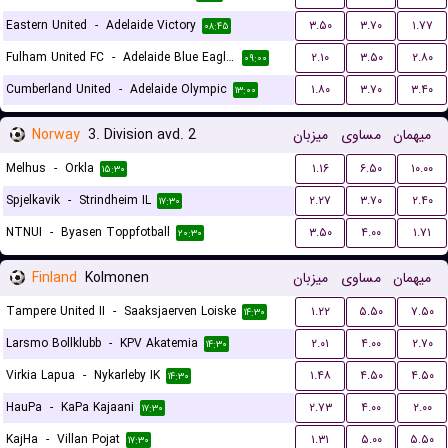
Eastern United
-
Adelaide Victory
۳.۵۰
۳.۷۰
۱.۷۷
۰۸:۴۵
Fulham United FC
-
Adelaide Blue Eagles
۲.۱۰
۳.۵۰
۲.۸۰
۰۹:۰۰
Cumberland United
-
Adelaide Olympic
۱.۸۰
۳.۷۰
۳.۴۰
۱۳:۰۰
Norway
3. Division avd. 2
میزبان
مساوی
میهمان
Melhus
-
Orkla
۱.۱۶
۶.۵۰
۱۰.۰۰
۱۵:۳۰
Spjelkavik
-
Strindheim IL
۲.۲۷
۳.۷۰
۲.۴۰
۱۷:۳۰
NTNUI
-
Byasen Toppfotball
۳.۵۰
۴.۰۰
۱.۷۱
۲۰:۳۰
Finland
Kolmonen
میزبان
مساوی
میهمان
Tampere United II
-
Saaksjaerven Loiske
۱.۲۲
۵.۵۰
۷.۵۰
۱۴:۳۰
Larsmo Bollklubb
-
KPV Akatemia
۲.۰۱
۴.۰۰
۲.۷۰
۱۴:۳۰
Virkia Lapua
-
Nykarleby IK
۱.۴۸
۴.۵۰
۴.۵۰
۱۴:۳۰
HauPa
-
KaPa Kajaani
۲.۷۳
۴.۰۰
۲.۰۰
۱۷:۳۰
KajHa
-
Villan Pojat
۱.۳۱
۵.۰۰
۵.۵۰
۱۷:۳۰