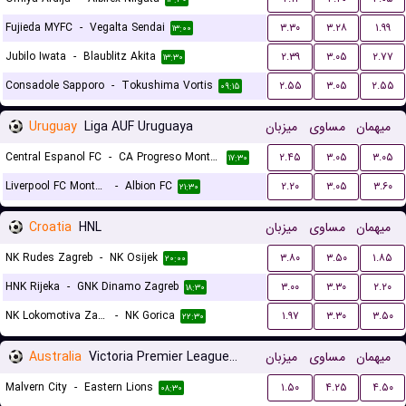
Fujieda MYFC
-
Vegalta Sendai
۳.۳۰
۳.۲۸
۱.۹۹
۱۳:۰۰
Jubilo Iwata
-
Blaublitz Akita
۲.۳۹
۳.۰۵
۲.۷۷
۱۳:۳۰
Consadole Sapporo
-
Tokushima Vortis
۲.۵۵
۳.۰۵
۲.۵۵
۰۹:۱۵
Uruguay
Liga AUF Uruguaya
میزبان
مساوی
میهمان
Central Espanol FC
-
CA Progreso Montevideo
۲.۴۵
۳.۰۵
۳.۰۵
۱۷:۳۰
Liverpool FC Montevideo
-
Albion FC
۲.۲۰
۳.۰۵
۳.۶۰
۲۱:۳۰
Croatia
HNL
میزبان
مساوی
میهمان
NK Rudes Zagreb
-
NK Osijek
۳.۸۰
۳.۵۰
۱.۸۵
۲۰:۰۰
HNK Rijeka
-
GNK Dinamo Zagreb
۳.۰۰
۳.۳۰
۲.۲۰
۱۸:۳۰
NK Lokomotiva Zagreb
-
NK Gorica
۱.۹۷
۳.۳۰
۳.۵۰
۲۲:۳۰
Australia
Victoria Premier League 2
میزبان
مساوی
میهمان
Malvern City
-
Eastern Lions
۱.۵۰
۴.۲۵
۴.۵۰
۰۸:۳۰