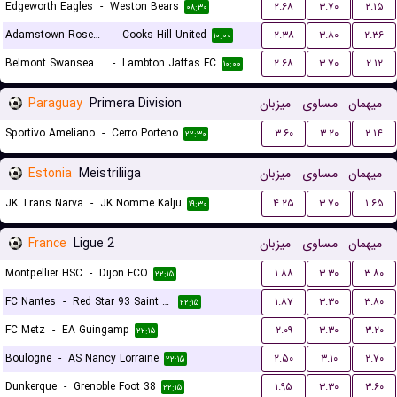
Edgeworth Eagles
-
Weston Bears
۲.۶۸
۳.۷۰
۲.۱۵
۰۸:۳۰
Adamstown Rosebud FC
-
Cooks Hill United
۲.۳۸
۳.۸۰
۲.۳۶
۱۰:۰۰
Belmont Swansea United FC
-
Lambton Jaffas FC
۲.۶۸
۳.۷۰
۲.۱۲
۱۰:۰۰
Paraguay
Primera Division
میزبان
مساوی
میهمان
Sportivo Ameliano
-
Cerro Porteno
۳.۶۰
۳.۲۰
۲.۱۴
۲۲:۳۰
Estonia
Meistriliiga
میزبان
مساوی
میهمان
JK Trans Narva
-
JK Nomme Kalju
۴.۲۵
۳.۷۰
۱.۶۵
۱۹:۳۰
France
Ligue 2
میزبان
مساوی
میهمان
Montpellier HSC
-
Dijon FCO
۱.۸۸
۳.۳۰
۳.۸۰
۲۲:۱۵
FC Nantes
-
Red Star 93 Saint Ouen
۱.۸۷
۳.۳۰
۳.۸۰
۲۲:۱۵
FC Metz
-
EA Guingamp
۲.۰۹
۳.۳۰
۳.۲۰
۲۲:۱۵
Boulogne
-
AS Nancy Lorraine
۲.۵۰
۳.۱۰
۲.۷۰
۲۲:۱۵
Dunkerque
-
Grenoble Foot 38
۱.۹۵
۳.۳۰
۳.۶۰
۲۲:۱۵