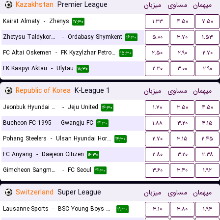
Kazakhstan
Premier League
میزبان
مساوی
میهمان
Kairat Almaty
-
Zhenys
۱.۳۳
۴.۵۰
۷.۵۰
۱۷:۳۰
Zhetysu Taldykorgan
-
Ordabasy Shymkent
۵.۰۰
۳.۷۰
۱.۵۳
۱۶:۳۰
FC Altai Oskemen
-
FK Kyzylzhar Petropavlovsk
۲.۵۰
۲.۹۰
۲.۷۰
۱۵:۳۰
FK Kaspyi Aktau
-
Ulytau
۲.۳۰
۳.۰۰
۲.۹۰
۱۸:۳۰
Republic of Korea
K-League 1
میزبان
مساوی
میهمان
Jeonbuk Hyundai Motors FC
-
Jeju United
۱.۷۰
۳.۵۰
۴.۵۰
۱۴:۳۰
Bucheon FC 1995
-
Gwangju FC
۱.۸۸
۳.۲۰
۴.۱۵
۱۴:۳۰
Pohang Steelers
-
Ulsan Hyundai Horang-i
۲.۷۰
۳.۱۵
۲.۴۵
۱۴:۳۰
FC Anyang
-
Daejeon Citizen
۲.۸۰
۳.۲۰
۲.۳۸
۱۴:۳۰
Gimcheon Sangmu FC
-
FC Seoul
۳.۶۰
۳.۴۰
۱.۹۲
۱۴:۳۰
Switzerland
Super League
میزبان
مساوی
میهمان
Lausanne-Sports
-
BSC Young Boys Bern
۳.۱۰
۳.۸۰
۱.۹۴
۱۹:۳۰