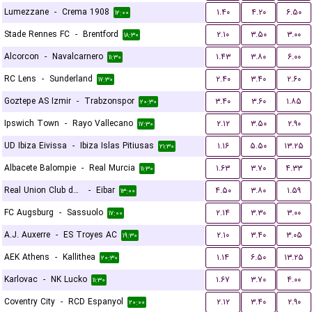
Lumezzane
-
Crema 1908
۱.۴۰
۴.۲۰
۶.۵۰
۱۲:۰۰
Stade Rennes FC
-
Brentford
۲.۱۰
۳.۵۰
۳.۰۰
۱۸:۳۰
Alcorcon
-
Navalcarnero
۱.۴۳
۳.۸۰
۶.۰۰
۱۱:۳۰
RC Lens
-
Sunderland
۲.۴۰
۳.۴۰
۲.۶۰
۱۷:۳۰
Goztepe AS Izmir
-
Trabzonspor
۳.۴۰
۳.۶۰
۱.۸۵
۲۰:۳۰
Ipswich Town
-
Rayo Vallecano
۲.۱۲
۳.۵۰
۲.۹۰
۱۷:۳۰
UD Ibiza Eivissa
-
Ibiza Islas Pitiusas
۱.۱۶
۵.۵۰
۱۳.۲۵
۲۱:۳۰
Albacete Balompie
-
Real Murcia
۱.۶۳
۳.۷۰
۴.۳۳
۱۱:۳۰
Real Union Club de Irun
-
Eibar
۴.۵۰
۳.۸۰
۱.۵۹
۱۳:۰۰
FC Augsburg
-
Sassuolo
۲.۱۴
۳.۳۰
۳.۰۰
۱۷:۰۰
A.J. Auxerre
-
ES Troyes AC
۲.۱۰
۳.۴۰
۳.۰۵
۱۹:۳۰
AEK Athens
-
Kallithea
۱.۱۴
۶.۵۰
۱۳.۲۵
۲۰:۳۰
Karlovac
-
NK Lucko
۱.۶۷
۳.۷۰
۴.۰۰
۱۱:۳۰
Coventry City
-
RCD Espanyol
۲.۱۲
۳.۴۰
۲.۹۰
۲۰:۰۰