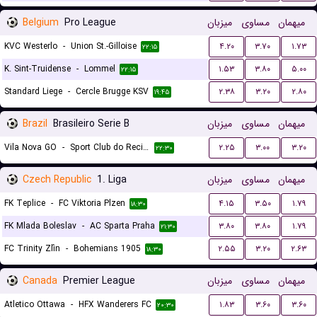
Belgium
Pro League
میزبان
مساوی
میهمان
KVC Westerlo
-
Union St.-Gilloise
۴.۲۰
۳.۷۰
۱.۷۳
۲۲:۱۵
K. Sint-Truidense
-
Lommel
۱.۵۳
۳.۸۰
۵.۰۰
۲۲:۱۵
Standard Liege
-
Cercle Brugge KSV
۲.۳۸
۳.۲۰
۲.۸۰
۱۹:۴۵
Brazil
Brasileiro Serie B
میزبان
مساوی
میهمان
Vila Nova GO
-
Sport Club do Recife
۲.۲۵
۳.۰۰
۳.۲۰
۲۲:۳۰
Czech Republic
1. Liga
میزبان
مساوی
میهمان
FK Teplice
-
FC Viktoria Plzen
۴.۱۵
۳.۵۰
۱.۷۹
۱۸:۳۰
FK Mlada Boleslav
-
AC Sparta Praha
۳.۸۰
۳.۸۰
۱.۷۹
۲۱:۳۰
FC Trinity Zlín
-
Bohemians 1905
۲.۵۵
۳.۲۰
۲.۶۳
۱۸:۳۰
Canada
Premier League
میزبان
مساوی
میهمان
Atletico Ottawa
-
HFX Wanderers FC
۱.۸۳
۳.۶۰
۳.۶۰
۲۰:۳۰