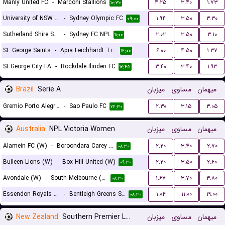
Manly United FC
-
Marconi Stallions
۴.۲۵
۳.۴۰
۱.۷۳
۱۰:۳۰
University of NSW FC
-
Sydney Olympic FC
۱.۹۴
۳.۵۰
۳.۳۰
۰۹:۰۰
Sutherland Shire Sharks
-
Sydney FC NPL
۲.۰۲
۳.۵۰
۳.۱۰
۱۱:۰۰
St. George Saints
-
Apia Leichhardt Tigers
۶.۰۰
۴.۵۰
۱.۳۷
۱۲:۰۰
St George City FA
-
Rockdale Ilinden FC
۳.۴۰
۳.۴۰
۱.۹۳
۱۲:۴۵
Brazil
Serie A
میزبان
مساوی
میهمان
Gremio Porto Alegrense RS
-
Sao Paulo FC
۲.۳۰
۳.۱۵
۳.۰۵
۲۲:۳۰
Australia
NPL Victoria Women
میزبان
مساوی
میهمان
Alamein FC (W)
-
Boroondara Carey Eagles (W)
۲.۲۰
۳.۴۰
۲.۷۰
۰۸:۳۰
Bulleen Lions (W)
-
Box Hill United (W)
۲.۲۰
۳.۵۰
۲.۶۰
۰۹:۳۰
Avondale (W)
-
South Melbourne (W)
۱.۶۷
۳.۷۰
۳.۸۰
۰۸:۳۰
Essendon Royals (W)
-
Bentleigh Greens SC (W)
۱.۰۴
۱۱.۰۰
۱۹.۰۰
۰۸:۳۰
New Zealand
Southern Premier League
میزبان
مساوی
میهمان