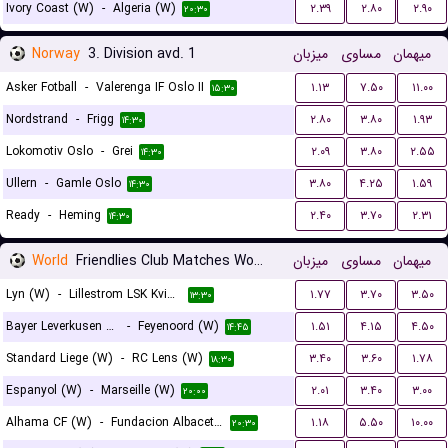
Ivory Coast (W)
-
Algeria (W)
۲.۳۹
۲.۸۰
۲.۹۰
۲۰:۳۰
Norway
3. Division avd. 1
میزبان
مساوی
میهمان
Asker Fotball
-
Valerenga IF Oslo II
۱.۱۳
۷.۵۰
۱۱.۰۰
۱۵:۳۰
Nordstrand
-
Frigg
۲.۸۰
۳.۸۰
۱.۹۳
۱۴:۳۰
Lokomotiv Oslo
-
Grei
۲.۰۹
۳.۸۰
۲.۵۵
۱۴:۳۰
Ullern
-
Gamle Oslo
۳.۸۰
۴.۲۵
۱.۵۹
۱۴:۳۰
Ready
-
Heming
۲.۴۰
۳.۷۰
۲.۳۱
۱۴:۳۰
World
Friendlies Club Matches Women
میزبان
مساوی
میهمان
Lyn (W)
-
Lillestrom LSK Kvinner (W)
۱.۷۷
۳.۷۰
۳.۵۰
۱۳:۳۰
Bayer Leverkusen (W)
-
Feyenoord (W)
۱.۵۱
۴.۱۵
۴.۵۰
۱۴:۴۵
Standard Liege (W)
-
RC Lens (W)
۳.۴۰
۳.۶۰
۱.۷۸
۱۸:۳۰
Espanyol (W)
-
Marseille (W)
۲.۰۱
۳.۴۰
۳.۰۰
۲۰:۰۰
Alhama CF (W)
-
Fundacion Albacete (W)
۱.۱۸
۵.۵۰
۱۰.۰۰
۲۰:۳۰