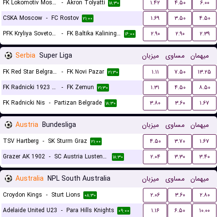
FK Lokomotiv Moscow
-
Akron Tolyatti
۱.۴۲
۴.۵۰
۶.۰۰
۱۸:۳۰
CSKA Moscow
-
FC Rostov
۱.۶۹
۳.۵۰
۴.۵۰
۲۱:۰۰
PFK Kryliya Sovetov Samara
-
FK Baltika Kaliningrad
۲.۹۰
۲.۹۰
۲.۳۹
۱۶:۰۰
Serbia
Super Liga
میزبان
مساوی
میهمان
FK Red Star Belgrade (Crvena Zvezda)
-
FK Novi Pazar
۱.۱۱
۷.۵۰
۱۳.۲۵
۲۱:۳۰
FK Radnicki 1923 Kragujevac
-
FK Zemun
۱.۳۱
۴.۵۰
۸.۵۰
۲۱:۳۰
FK Radnicki Nis
-
Partizan Belgrade
۳.۸۰
۳.۶۰
۱.۶۷
۱۸:۳۰
Austria
Bundesliga
میزبان
مساوی
میهمان
TSV Hartberg
-
SK Sturm Graz
۴.۵۰
۳.۷۰
۱.۶۷
۲۱:۰۰
Grazer AK 1902
-
SC Austria Lustenau
۲.۰۴
۳.۳۰
۳.۴۰
۱۸:۳۰
Australia
NPL South Australia
میزبان
مساوی
میهمان
Croydon Kings
-
Sturt Lions
۲.۰۶
۳.۶۰
۲.۸۰
۰۸:۳۰
Adelaide United U23
-
Para Hills Knights
۱.۱۶
۶.۵۰
۱۰.۰۰
۰۹:۰۰