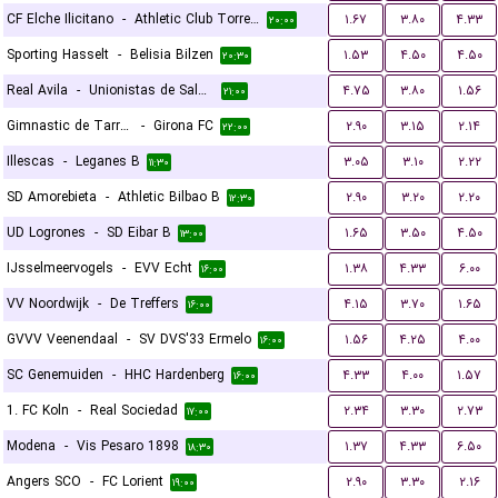
CF Elche Ilicitano
-
Athletic Club Torrellano
۱.۶۷
۳.۸۰
۴.۳۳
۲۰:۰۰
Sporting Hasselt
-
Belisia Bilzen
۱.۵۳
۴.۵۰
۴.۵۰
۲۰:۳۰
Real Avila
-
Unionistas de Salamanca CF
۴.۷۵
۳.۸۰
۱.۵۶
۲۱:۰۰
Gimnastic de Tarragona
-
Girona FC
۲.۹۰
۳.۱۵
۲.۱۴
۲۲:۰۰
Illescas
-
Leganes B
۳.۰۵
۳.۱۰
۲.۲۲
۱۱:۳۰
SD Amorebieta
-
Athletic Bilbao B
۲.۹۰
۳.۲۰
۲.۲۰
۱۲:۳۰
UD Logrones
-
SD Eibar B
۱.۶۵
۳.۵۰
۴.۵۰
۱۳:۰۰
IJsselmeervogels
-
EVV Echt
۱.۳۸
۴.۳۳
۶.۰۰
۱۶:۰۰
VV Noordwijk
-
De Treffers
۴.۱۵
۳.۷۰
۱.۶۵
۱۶:۰۰
GVVV Veenendaal
-
SV DVS'33 Ermelo
۱.۵۶
۴.۲۵
۴.۰۰
۱۶:۰۰
SC Genemuiden
-
HHC Hardenberg
۴.۳۳
۴.۰۰
۱.۵۷
۱۶:۰۰
1. FC Koln
-
Real Sociedad
۲.۳۴
۳.۳۰
۲.۷۳
۱۷:۰۰
Modena
-
Vis Pesaro 1898
۱.۳۷
۴.۳۳
۶.۵۰
۱۸:۳۰
Angers SCO
-
FC Lorient
۲.۹۰
۳.۳۰
۲.۱۶
۱۹:۰۰