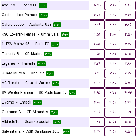
Avellino
-
Torino FC
۵.۵۰
۳.۶۰
۱.۵۰
۲۲:۰۰
Cadiz
-
Las Palmas
۲.۷۷
۳.۳۰
۲.۳۱
۲۳:۰۰
Calcio Lecco
-
Atalanta U23
۲.۰۹
۳.۳۰
۳.۰۵
۱۲:۳۰
KSC Lokeren-Temse
-
Umm Salal
۱.۵۱
۴.۰۰
۴.۵۰
۱۶:۳۰
1. FSV Mainz 05
-
Paris FC
۱.۸۵
۳.۷۰
۳.۲۰
۱۸:۳۰
Tenerife B
-
CD Marino
۱.۵۱
۳.۸۰
۵.۰۰
۱۳:۳۰
Leganes
-
Tenerife
۲.۲۶
۳.۳۰
۲.۸۰
۲۰:۳۰
UCAM Murcia
-
Orihuela
۱.۹۱
۳.۲۰
۳.۷۰
۱۲:۰۰
AC Renate
-
Citta di Varese
۱.۴۳
۳.۸۰
۵.۵۰
۱۲:۳۰
SV Werder Bremen
-
SC Paderborn 07
۱.۶۵
۳.۷۰
۴.۳۳
۱۷:۳۰
Livorno
-
Empoli
۴.۰۰
۳.۵۰
۱.۷۳
۲۲:۳۰
Osasuna B
-
CD Mirandes
۴.۲۵
۳.۵۰
۱.۶۹
۱۳:۳۰
Albinoleffe
-
Scanzorosciate
۱.۲۰
۵.۵۰
۱۰.۰۰
۱۸:۳۰
Salernitana
-
ASD Sambiase 2023
۱.۲۷
۴.۵۰
۸.۵۰
۱۹:۰۰