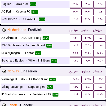
Cagliari
-
OGC Nice
۲.۸۰
۳.۲۰
۲.۳۰
۲۲:۰۰
AC Forli
-
Cesena FC
۳.۸۰
۳.۴۰
۱.۸۲
۲۲:۰۰
Real Oviedo
-
Le Havre AC
۲.۱۶
۳.۳۰
۲.۸۰
۲۲:۰۰
Netherlands
Eredivisie
میزبان
مساوی
میهمان
AZ Alkmaar
-
ADO Den Haag
۱.۴۲
۴.۷۵
۶.۰۰
۲۲:۳۰
PSV Eindhoven
-
Fortuna Sittard
۱.۱۶
۷.۵۰
۱۱.۰۰
۲۱:۳۰
NEC Nijmegen
-
Telstar
۱.۴۵
۴.۵۰
۵.۵۰
۱۸:۰۰
Go Ahead Eagles
-
Willem II Tilburg
۱.۶۵
۴.۰۰
۴.۵۰
۲۰:۱۵
Norway
Eliteserien
میزبان
مساوی
میهمان
Valerenga IF Oslo
-
FK Bodo Glimt
۵.۵۰
۴.۷۵
۱.۴۳
۱۵:۳۰
Viking Stavanger
-
Sarpsborg 08
۱.۳۷
۵.۰۰
۶.۰۰
۱۷:۳۰
IK Start Kristiansand
-
Fredrikstad FK
۲.۱۶
۳.۳۰
۳.۰۵
۱۹:۳۰
Japan
J League
میزبان
مساوی
میهمان