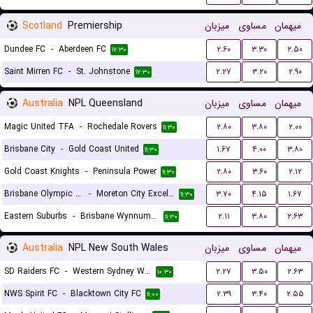
Scotland
Premiership
میزبان
مساوی
میهمان
Dundee FC
-
Aberdeen FC
۲.۶۰
۳.۳۰
۲.۵۰
۱۷:۳۰
Saint Mirren FC
-
St. Johnstone
۲.۲۷
۳.۲۰
۲.۹۰
۱۷:۳۰
Australia
NPL Queensland
میزبان
مساوی
میهمان
Magic United TFA
-
Rochedale Rovers
۲.۸۰
۳.۸۰
۲.۰۰
۱۱:۳۰
Brisbane City
-
Gold Coast United
۱.۶۷
۴.۰۰
۳.۸۰
۱۱:۳۰
Gold Coast Knights
-
Peninsula Power
۲.۸۰
۳.۶۰
۲.۱۲
۱۱:۳۰
Brisbane Olympic FC
-
Moreton City Excelsior FC
۳.۷۰
۴.۱۵
۱.۶۷
۱۱:۳۰
Eastern Suburbs
-
Brisbane Wynnum Wolves FC
۲.۱۱
۳.۸۰
۲.۶۳
۱۱:۳۰
Australia
NPL New South Wales
میزبان
مساوی
میهمان
SD Raiders FC
-
Western Sydney Wanderers NPL
۲.۲۷
۳.۵۰
۲.۶۳
۱۰:۳۰
NWS Spirit FC
-
Blacktown City FC
۲.۳۹
۳.۴۰
۲.۵۵
۱۱:۰۰