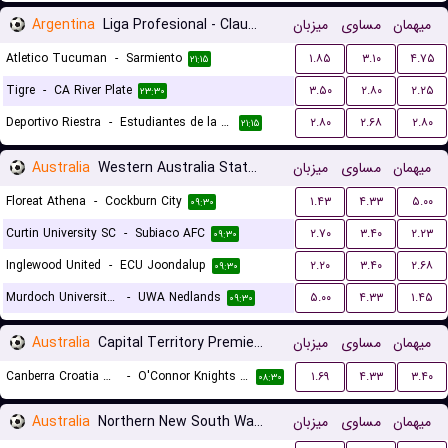
Argentina
Liga Profesional - Clausura
میزبان
مساوی
میهمان
Atletico Tucuman
-
Sarmiento
۱.۸۵
۳.۱۰
۴.۷۵
۲۱:۱۵
Tigre
-
CA River Plate
۳.۵۰
۲.۸۰
۲.۲۵
۲۳:۳۰
Deportivo Riestra
-
Estudiantes de la Plata
۲.۸۰
۲.۶۸
۲.۸۰
۲۱:۱۵
Australia
Western Australia State League 1
میزبان
مساوی
میهمان
Floreat Athena
-
Cockburn City
۱.۴۳
۴.۳۳
۵.۰۰
۰۹:۳۰
Curtin University SC
-
Subiaco AFC
۲.۷۰
۳.۴۰
۲.۲۳
۰۹:۳۰
Inglewood United
-
ECU Joondalup
۲.۲۰
۳.۴۰
۲.۶۸
۰۹:۳۰
Murdoch University Melville
-
UWA Nedlands
۵.۰۰
۴.۳۳
۱.۴۵
۰۹:۳۰
Australia
Capital Territory Premier League U23
میزبان
مساوی
میهمان
Canberra Croatia U23
-
O'Connor Knights U23
۱.۶۹
۴.۳۳
۳.۴۰
۰۸:۳۰
Australia
Northern New South Wales
میزبان
مساوی
میهمان