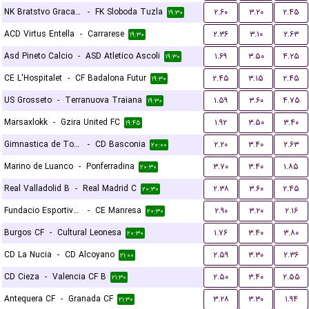
NK Bratstvo Gracanica
-
FK Sloboda Tuzla
۲.۶۰
۳.۲۰
۲.۴۵
۱۹:۳۰
ACD Virtus Entella
-
Carrarese
۲.۳۶
۳.۱۰
۲.۶۳
۱۹:۳۰
Asd Pineto Calcio
-
ASD Atletico Ascoli
۱.۶۹
۳.۵۰
۴.۲۵
۱۹:۳۰
CE L'Hospitalet
-
CF Badalona Futur
۲.۴۵
۳.۱۵
۲.۴۵
۱۹:۳۰
US Grosseto
-
Terranuova Traiana
۱.۵۹
۳.۶۰
۴.۷۵
۱۹:۳۰
Marsaxlokk
-
Gzira United FC
۱.۹۲
۳.۵۰
۳.۴۰
۱۹:۴۵
Gimnastica de Torrelavega
-
CD Basconia
۲.۲۰
۳.۴۰
۲.۶۳
۲۰:۰۰
Marino de Luanco
-
Ponferradina
۳.۷۰
۳.۴۰
۱.۸۵
۲۰:۳۰
Real Valladolid B
-
Real Madrid C
۲.۳۸
۳.۶۰
۲.۴۵
۲۰:۳۰
Fundacio Esportiva Grama
-
CE Manresa
۲.۹۰
۳.۲۰
۲.۱۶
۲۰:۳۰
Burgos CF
-
Cultural Leonesa
۱.۷۶
۳.۴۰
۳.۸۰
۲۰:۳۰
CD La Nucia
-
CD Alcoyano
۲.۵۹
۳.۳۰
۲.۳۶
۲۱:۰۰
CD Cieza
-
Valencia CF B
۲.۵۰
۳.۴۰
۲.۵۵
۲۱:۳۰
Antequera CF
-
Granada CF
۳.۲۸
۳.۳۰
۱.۹۴
۲۱:۳۰