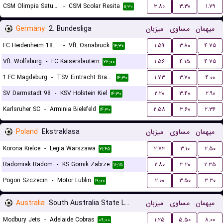
CSM Olimpia Satu Mare
-
CSM Scolar Resita
۳.۸۰
۳.۳۰
۱.۷۹
۱۱:۳۰
Germany
2. Bundesliga
میزبان
مساوی
میهمان
FC Heidenheim 1846
-
VfL Osnabruck
۱.۵۹
۳.۸۰
۴.۷۵
۱۴:۳۰
VfL Wolfsburg
-
FC Kaiserslautern
۱.۵۶
۴.۱۵
۴.۷۵
۲۲:۰۰
1.FC Magdeburg
-
TSV Eintracht Braunschweig
۱.۷۳
۳.۷۰
۴.۰۰
۱۴:۳۰
SV Darmstadt 98
-
KSV Holstein Kiel
۲.۲۰
۳.۴۰
۲.۹۰
۱۴:۳۰
Karlsruher SC
-
Arminia Bielefeld
۲.۵۸
۳.۶۰
۲.۳۶
۱۴:۳۰
Poland
Ekstraklasa
میزبان
مساوی
میهمان
Korona Kielce
-
Legia Warszawa
۲.۷۳
۳.۱۰
۲.۵۰
۲۱:۴۵
Radomiak Radom
-
KS Gornik Zabrze
۲.۸۰
۳.۲۰
۲.۳۵
۱۶:۱۵
Pogon Szczecin
-
Motor Lublin
۲.۰۰
۳.۵۰
۳.۳۰
۱۹:۰۰
Australia
South Australia State League 1
میزبان
مساوی
میهمان
Modbury Jets
-
Adelaide Cobras
۱.۲۵
۵.۵۰
۸.۰۰
۰۹:۰۰