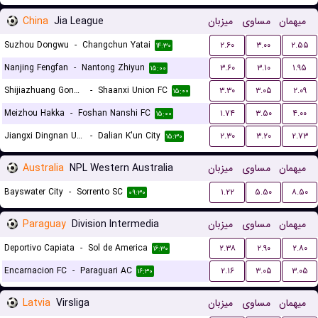
China
Jia League
میزبان
مساوی
میهمان
Suzhou Dongwu
-
Changchun Yatai
۲.۶۰
۳.۰۰
۲.۵۵
۱۴:۳۰
Nanjing Fengfan
-
Nantong Zhiyun
۳.۶۰
۳.۱۰
۱.۹۵
۱۵:۰۰
Shijiazhuang Gongfu FC
-
Shaanxi Union FC
۳.۳۰
۳.۰۵
۲.۰۹
۱۵:۰۰
Meizhou Hakka
-
Foshan Nanshi FC
۱.۷۴
۳.۵۰
۴.۰۰
۱۵:۰۰
Jiangxi Dingnan United F.C
-
Dalian K'un City
۲.۳۰
۳.۲۰
۲.۷۳
۱۵:۳۰
Australia
NPL Western Australia
میزبان
مساوی
میهمان
Bayswater City
-
Sorrento SC
۱.۲۲
۵.۵۰
۸.۵۰
۰۹:۳۰
Paraguay
Division Intermedia
میزبان
مساوی
میهمان
Deportivo Capiata
-
Sol de America
۲.۳۸
۲.۹۰
۲.۸۰
۱۶:۳۰
Encarnacion FC
-
Paraguari AC
۲.۱۶
۳.۰۵
۳.۰۵
۱۶:۳۰
Latvia
Virsliga
میزبان
مساوی
میهمان