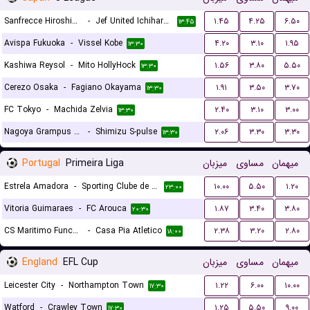
Sanfrecce Hiroshima
-
Jef United Ichihara Chiba
۱.۴۵
۴.۲۵
۶.۵۰
۱۳:۴۵
Avispa Fukuoka
-
Vissel Kobe
۴.۲۰
۳.۱۰
۱.۹۵
۱۳:۳۰
Kashiwa Reysol
-
Mito HollyHock
۱.۵۶
۳.۸۰
۵.۵۰
۱۳:۳۰
Cerezo Osaka
-
Fagiano Okayama
۱.۹۱
۳.۵۰
۳.۷۰
۱۳:۳۰
FC Tokyo
-
Machida Zelvia
۲.۴۰
۳.۱۰
۳.۰۰
۱۳:۳۰
Nagoya Grampus Eight
-
Shimizu S-pulse
۲.۰۶
۳.۳۰
۳.۳۰
۱۳:۳۰
Portugal
Primeira Liga
میزبان
مساوی
میهمان
Estrela Amadora
-
Sporting Clube de Portugal
۱۰.۰۰
۵.۵۰
۱.۲۰
۲۳:۰۰
Vitoria Guimaraes
-
FC Arouca
۱.۸۷
۳.۴۰
۳.۸۰
۲۰:۳۰
CS Maritimo Funchal
-
Casa Pia Atletico
۲.۳۸
۳.۲۰
۲.۸۰
۱۸:۰۰
England
EFL Cup
میزبان
مساوی
میهمان
Leicester City
-
Northampton Town
۱.۲۲
۶.۰۰
۱۰.۰۰
۱۷:۳۰
Watford
-
Crawley Town
۱.۲۵
۵.۵۰
۹.۰۰
۱۷:۳۰