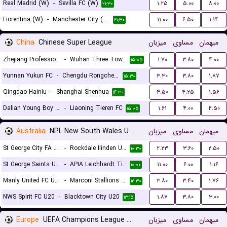
Real Madrid (W)
-
Sevilla FC (W)
۱.۲۵
۵.۰۰
۸.۰۰
۲۱:۳۰
Fiorentina (W)
-
Manchester City (W)
۱۱.۰۰
۶.۵۰
۱.۱۴
۲۱:۳۰
China
Chinese Super League
میزبان
مساوی
میهمان
Zhejiang Professional FC
-
Wuhan Three Towns
۱.۷۰
۳.۸۰
۴.۰۰
۱۵:۰۵
Yunnan Yukun FC
-
Chengdu Rongcheng FC
۳.۳۰
۳.۸۰
۱.۸۷
۱۵:۳۰
Qingdao Hainiu
-
Shanghai Shenhua
۴.۵۰
۴.۲۵
۱.۵۶
۱۴:۳۰
Dalian Young Boy FC
-
Liaoning Tieren FC
۱.۶۱
۴.۰۰
۴.۵۰
۱۵:۰۵
Australia
NPL New South Wales U20
میزبان
مساوی
میهمان
St George City FA U20
-
Rockdale Ilinden U20
۲.۲۳
۳.۶۰
۲.۵۰
۱۰:۳۰
St George Saints U20
-
APIA Leichhardt Tigers U20
۱۱.۰۰
۶.۰۰
۱.۱۶
۱۰:۰۰
Manly United FC U20
-
Marconi Stallions U20
۳.۸۰
۳.۴۰
۱.۷۶
۱۲:۳۰
NWS Spirit FC U20
-
Blacktown City U20
۱.۸۷
۳.۸۰
۳.۰۰
۱۳:۱۵
Europe
UEFA Champions League Women Qualification
میزبان
مساوی
میهمان