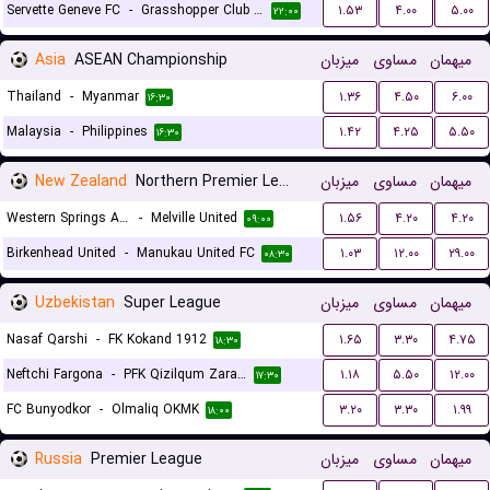
Servette Geneve FC
-
Grasshopper Club Zurich
۱.۵۳
۴.۰۰
۵.۰۰
۲۲:۰۰
Asia
ASEAN Championship
میزبان
مساوی
میهمان
Thailand
-
Myanmar
۱.۳۶
۴.۵۰
۶.۰۰
۱۶:۳۰
Malaysia
-
Philippines
۱.۴۲
۴.۲۵
۵.۵۰
۱۶:۳۰
New Zealand
Northern Premier League
میزبان
مساوی
میهمان
Western Springs AFC
-
Melville United
۱.۵۶
۴.۲۰
۴.۲۰
۰۹:۰۰
Birkenhead United
-
Manukau United FC
۱.۰۳
۱۲.۰۰
۲۹.۰۰
۰۸:۳۰
Uzbekistan
Super League
میزبان
مساوی
میهمان
Nasaf Qarshi
-
FK Kokand 1912
۱.۶۵
۳.۳۰
۴.۷۵
۱۸:۳۰
Neftchi Fargona
-
PFK Qizilqum Zarafshon
۱.۱۸
۵.۵۰
۱۲.۰۰
۱۷:۳۰
FC Bunyodkor
-
Olmaliq OKMK
۳.۲۰
۳.۳۰
۱.۹۹
۱۸:۰۰
Russia
Premier League
میزبان
مساوی
میهمان