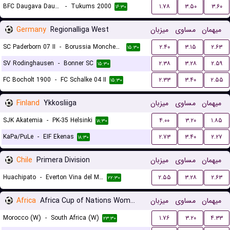
BFC Daugava Daugavpils
-
Tukums 2000
۱.۷۸
۳.۵۰
۳.۶۰
۱۶:۳۰
Germany
Regionalliga West
میزبان
مساوی
میهمان
SC Paderborn 07 II
-
Borussia Monchengladbach II
۲.۴۰
۳.۱۵
۲.۶۳
۱۵:۳۰
SV Rodinghausen
-
Bonner SC
۲.۳۸
۳.۲۸
۲.۵۹
۱۵:۳۰
FC Bocholt 1900
-
FC Schalke 04 II
۲.۳۳
۳.۴۰
۲.۵۵
۱۵:۳۰
Finland
Ykkosliiga
میزبان
مساوی
میهمان
SJK Akatemia
-
PK-35 Helsinki
۴.۰۰
۳.۲۰
۱.۸۵
۱۸:۳۰
KaPa/PuLe
-
EIF Ekenas
۲.۷۳
۳.۴۰
۲.۲۷
۱۸:۳۰
Chile
Primera Division
میزبان
مساوی
میهمان
Huachipato
-
Everton Vina del Mar
۲.۵۵
۳.۲۸
۲.۶۳
۲۲:۳۰
Africa
Africa Cup of Nations Women
میزبان
مساوی
میهمان
Morocco (W)
-
South Africa (W)
۱.۷۶
۳.۲۰
۴.۳۳
۲۳:۳۰