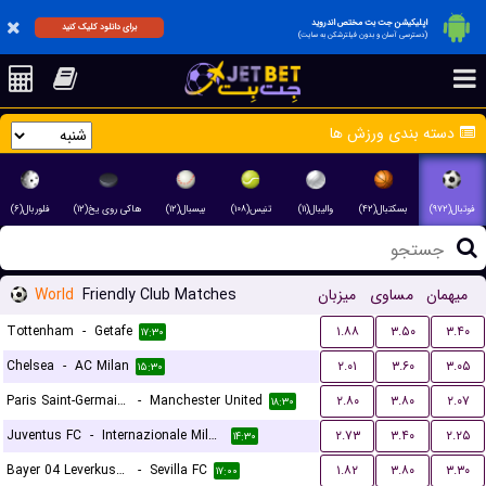
اپلیکیشن جت بت مختص اندروید
برای دانلود کلیک کنید
(دسترسی آسان و بدون فیلترشکن به سایت)
دسته بندی ورزش ها
فوتبال(۹۷۲)
بسکتبال(۴۲)
والیبال(۱۱)
تنیس(۱۰۸)
بیسبال(۱۲)
هاکی روی یخ(۱۲)
فلوربال(۶)
World
Friendly Club Matches
میزبان
مساوی
میهمان
Tottenham
-
Getafe
۱.۸۸
۳.۵۰
۳.۴۰
۱۷:۳۰
Chelsea
-
AC Milan
۲.۰۱
۳.۶۰
۳.۰۵
۱۵:۳۰
Paris Saint-Germain FC
-
Manchester United
۲.۸۰
۳.۸۰
۲.۰۷
۱۸:۳۰
Juventus FC
-
Internazionale Milano
۲.۷۳
۳.۴۰
۲.۲۵
۱۴:۳۰
Bayer 04 Leverkusen
-
Sevilla FC
۱.۸۲
۳.۸۰
۳.۳۰
۱۷:۰۰