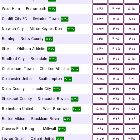
West Ham
-
Portsmouth
۱.۴۸
۴.۳۳
۵.۵۰
۱۷:۳۰
Cardiff City FC
-
Swindon Town
۱.۳۲
۵.۰۰
۸.۰۰
۱۷:۳۰
Norwich City
-
Milton Keynes Dons FC
۱.۵۳
۴.۲۰
۵.۰۰
۱۷:۳۰
Burnley
-
Notts County
۱.۴۵
۴.۲۵
۶.۰۰
۱۷:۳۰
Stoke
-
Oldham Athletic
۱.۴۲
۴.۷۵
۶.۰۰
۱۷:۳۰
Bradford City
-
Rochdale
۱.۵۶
۴.۰۰
۵.۵۰
۱۷:۳۰
Cheltenham Town
-
Charlton Athletic
۴.۵۰
۳.۸۰
۱.۶۵
۲۰:۰۰
Colchester United
-
Southampton
۸.۵۰
۵.۰۰
۱.۳۱
۲۰:۰۰
Derby County
-
Lincoln City
۱.۹۷
۳.۶۰
۳.۳۰
۱۷:۳۰
Stockport County
-
Doncaster Rovers
۱.۶۹
۳.۸۰
۴.۵۰
۱۷:۳۰
Rotherham United FC
-
West Bromwich
۵.۵۰
۴.۲۰
۱.۵۱
۲۰:۰۰
Burton Albion
-
Blackburn Rovers
۳.۰۰
۳.۲۸
۲.۲۶
۱۷:۳۰
Queens Park Rangers
-
Millwall
۲.۹۰
۳.۳۰
۲.۲۳
۱۶:۳۰
Leyton Orient
-
Oxford United
۲.۷۳
۳.۳۰
۲.۴۵
۱۷:۳۰