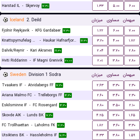
Harstad IL
-
Skjervoy
۱.۳۳
۵.۰۰
۶.۰۰
۱۷:۳۰
Iceland
2. Deild
میزبان
مساوی
میهمان
Fjolnir Reykjavik
-
KFG Gardabaer
۱.۲۲
۶.۰۰
۷.۰۰
۱۷:۳۰
Knattspyrnufelag Austfjarda
-
Haukar Hafnarfjordur
۳.۲۰
۴.۰۰
۱.۸۲
۱۷:۳۰
Dalvik/Reynir
-
Kari Akranes
۲.۰۴
۳.۷۰
۲.۸۰
۱۹:۳۰
Hviti Riddarinn
-
IF Magni Grenivik
۲.۰۱
۳.۸۰
۲.۸۰
۲۰:۰۰
Sweden
Division 1 Sodra
میزبان
مساوی
میهمان
Tvaakers IF
-
Atvidabergs FF
۲.۶۳
۳.۳۰
۲.۳۰
۱۷:۳۰
Ariana Malmo FC
-
Trelleborgs FF
۲.۶۰
۳.۴۰
۲.۳۰
۱۴:۳۰
Eskilsminne IF
-
FC Rosengard
۲.۸۰
۳.۵۰
۲.۱۰
۱۴:۳۰
Skovde AIK
-
Lunds BK
۴.۲۵
۳.۷۰
۱.۶۵
۱۷:۳۰
FC Trollhaettan
-
Laholms FK
۱.۸۲
۳.۶۰
۳.۳۰
۱۷:۳۰
Utsiktens BK
-
Hassleholms IF
۴.۳۳
۳.۸۰
۱.۵۹
۱۸:۳۰