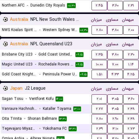
Northern AFC
-
Dunedin City Royals
۲.۴۵
۳.۶۰
۲.۳۱
۰۸:۳۰
Australia
NPL New South Wales Women
میزبان
مساوی
میهمان
NWS Koalas Spirit (W)
-
Western Sydney Wanderers II (W)
۲.۸۰
۳.۸۰
۲.۰۰
۰۸:۳۰
Australia
NPL Queensland U23
میزبان
مساوی
میهمان
Brisbane City U23
-
Gold Coast United U23
۲.۳۵
۳.۸۰
۲.۳۰
۰۹:۱۵
Magic United U23
-
Rochedale Rovers U23
۱۰.۰۰
۷.۰۰
۱.۱۴
۰۹:۱۵
Gold Coast Knights U23
-
Peninsula Power U23
۱.۵۱
۴.۳۳
۴.۲۵
۰۹:۱۵
Japan
J2 League
میزبان
مساوی
میهمان
Sagan Tosu
-
Ventforet Kofu
۲.۰۱
۳.۰۵
۳.۶۰
۱۴:۰۰
Vanraure Hachnohe FC
-
Kataller Toyama
۲.۷۷
۳.۰۵
۲.۳۸
۱۳:۰۰
Oita Trinita
-
Shonan Bellmare
۲.۸۰
۲.۹۰
۲.۳۸
۱۳:۳۰
Tegevajaro Miyazaki
-
Yokohama FC
۲.۳۹
۳.۱۰
۲.۷۳
۱۳:۳۰
Omiya Ardija
-
Albirex Niigata
۲.۱۱
۳.۲۰
۳.۰۵
۱۳:۳۰