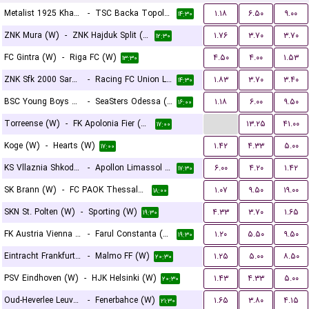
Metalist 1925 Kharkiv (W)
-
TSC Backa Topola (W)
۱.۱۸
۶.۵۰
۹.۰۰
۱۴:۳۰
ZNK Mura (W)
-
ZNK Hajduk Split (W)
۱.۷۶
۳.۷۰
۳.۷۰
۱۲:۳۰
FC Gintra (W)
-
Riga FC (W)
۴.۵۰
۴.۰۰
۱.۵۳
۱۳:۳۰
ZNK Sfk 2000 Sarajevo (W)
-
Racing FC Union Luxembourg (W)
۱.۸۳
۳.۷۰
۳.۴۰
۱۴:۳۰
BSC Young Boys Berna (W)
-
SeaSters Odessa (W)
۱.۱۸
۶.۰۰
۹.۵۰
۱۶:۰۰
...
Torreense (W)
-
FK Apolonia Fier (W)
۱۳.۲۵
۴۱.۰۰
۱۷:۰۰
Koge (W)
-
Hearts (W)
۱.۴۲
۴.۳۳
۵.۰۰
۱۷:۰۰
KS Vllaznia Shkoder (W)
-
Apollon Limassol FC (W)
۶.۰۰
۴.۲۰
۱.۴۲
۱۷:۳۰
SK Brann (W)
-
FC PAOK Thessaloniki (W)
۱.۰۷
۹.۵۰
۱۹.۰۰
۱۸:۰۰
SKN St. Polten (W)
-
Sporting (W)
۴.۳۳
۳.۷۰
۱.۶۵
۱۹:۳۰
FK Austria Vienna (W)
-
Farul Constanta (W)
۱.۲۰
۵.۵۰
۹.۵۰
۱۹:۳۰
Eintracht Frankfurt (W)
-
Malmo FF (W)
۱.۲۵
۵.۰۰
۸.۵۰
۲۰:۳۰
PSV Eindhoven (W)
-
HJK Helsinki (W)
۱.۴۳
۴.۳۳
۵.۰۰
۲۰:۳۰
Oud-Heverlee Leuven (W)
-
Fenerbahce (W)
۱.۶۵
۳.۸۰
۴.۱۵
۲۱:۳۰