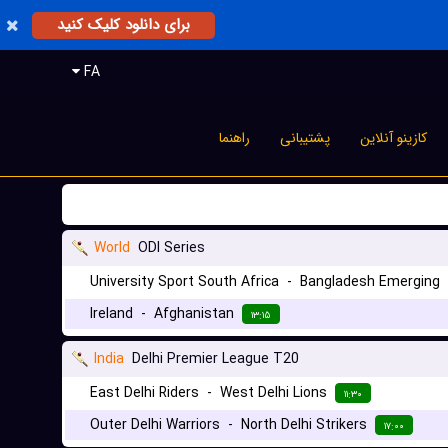
برای دانلود کلیک کنید
FA
کازینو آنلاین
پشتیبانی
راهنما
World
ODI Series
University Sport South Africa
-
Bangladesh Emerging
Ireland
-
Afghanistan
۱۳:۱۵
India
Delhi Premier League T20
East Delhi Riders
-
West Delhi Lions
۱۱:۳۰
Outer Delhi Warriors
-
North Delhi Strikers
۱۷:۰۰