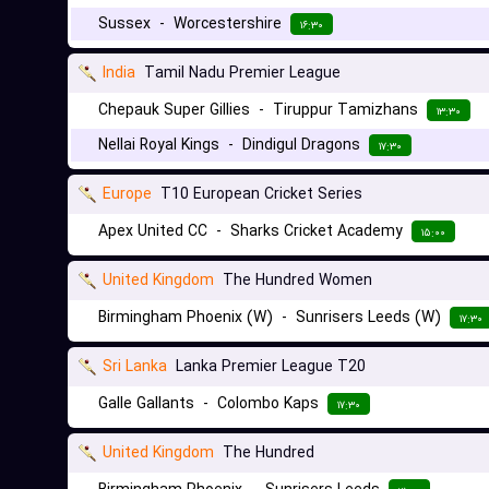
Sussex
-
Worcestershire
۱۶:۳۰
India
Tamil Nadu Premier League
Chepauk Super Gillies
-
Tiruppur Tamizhans
۱۳:۳۰
Nellai Royal Kings
-
Dindigul Dragons
۱۷:۳۰
Europe
T10 European Cricket Series
Apex United CC
-
Sharks Cricket Academy
۱۵:۰۰
United Kingdom
The Hundred Women
Birmingham Phoenix (W)
-
Sunrisers Leeds (W)
۱۷:۳۰
Sri Lanka
Lanka Premier League T20
Galle Gallants
-
Colombo Kaps
۱۷:۳۰
United Kingdom
The Hundred