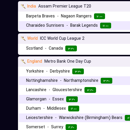
India
Assam Premier League T20
Barpeta Braves
-
Nagaon Rangers
۱۲:۰۰
Charaideo Sunrisers
-
Barak Legends
۱۷:۰۰
World
ICC World Cup League 2
Scotland
-
Canada
۱۳:۳۰
England
Metro Bank One Day Cup
Yorkshire
-
Derbyshire
۱۳:۳۰
Nottinghamshire
-
Northamptonshire
۱۳:۳۰
Lancashire
-
Gloucestershire
۱۳:۳۰
Glamorgan
-
Essex
۱۳:۳۰
Durham
-
Middlesex
۱۶:۰۰
Leicestershire
-
Warwickshire (Birmingham) Bears
۱۶
Somerset
-
Surrey
۱۶:۳۰