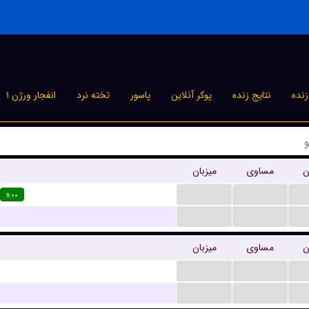
نده
نتایج زنده
پوکر آنلاین
پاسور
تخته نرد
انفجار ورژن ۱
ن
مساوی
میزبان
...
...
۱۱:۰۰
...
...
ن
مساوی
میزبان
...
...
...
...