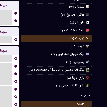
میهما
بیسبال
(۱۳)
...
هاکی روی یخ
(۱۹)
...
فلوربال
(۸)
پینگ پونگ
(۱۹۳)
میهما
کریکت
(۲۱)
...
دارت
(۱۵)
میهما
لیگ فوتبال استرالیایی
(۲)
...
بدمینتون
(۱۴)
...
لیگ آف لجندز (League of Legend)
(۱۰)
...
بازی دوتا
(۸)
...
بازی کالاف دیوتی
(۴)
...
روز ها
...
جمعه
...