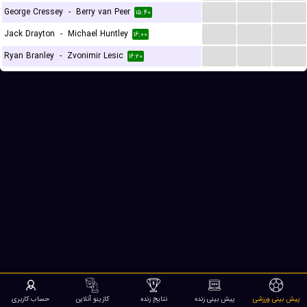
...
...
...
George Cressey
-
Berry van Peer
۱۵:۴۰
...
...
...
Jack Drayton
-
Michael Huntley
۱۶:۰۰
...
...
...
Ryan Branley
-
Zvonimir Lesic
۱۶:۲۰
پیش بینی ورزشی
پیش بینی زنده
نتایج زنده
کازینو آنلاین
حساب کاربری