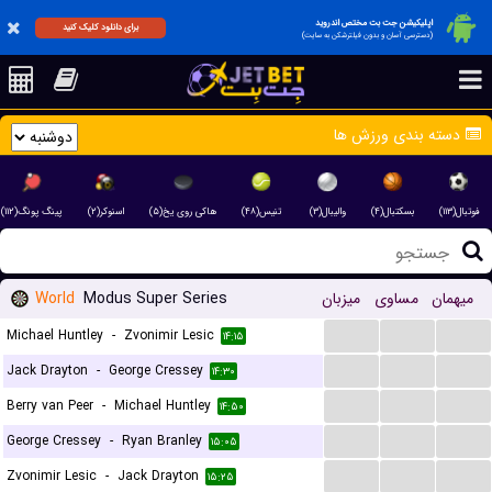
اپلیکیشن جت بت مختص اندروید
برای دانلود کلیک کنید
(دسترسی آسان و بدون فیلترشکن به سایت)
دسته بندی ورزش ها
فوتبال(۱۱۳)
بسکتبال(۴)
والیبال(۳)
تنیس(۴۸)
هاکی روی یخ(۵)
اسنوکر(۲)
پینگ پونگ(۱۱۲)
میهمان
مساوی
میزبان
Modus Super Series
World
...
...
...
Michael Huntley
-
Zvonimir Lesic
۱۴:۱۵
...
...
...
Jack Drayton
-
George Cressey
۱۴:۳۰
...
...
...
Berry van Peer
-
Michael Huntley
۱۴:۵۰
...
...
...
George Cressey
-
Ryan Branley
۱۵:۰۵
...
...
...
Zvonimir Lesic
-
Jack Drayton
۱۵:۲۵